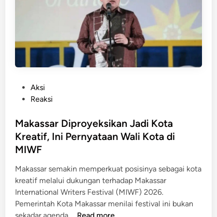
s
!
s
J
a
u
r
k
B
i
e
r
r
D
P
Aksi
n
i
o
Reaksi
i
d
s
a
u
t
Makassar Diproyeksikan Jadi Kota
t
g
e
B
Kreatif, Ini Pernyataan Wali Kota di
a
d
e
MIWF
P
i
r
u
n
Makassar semakin memperkuat posisinya sebagai kota
a
n
kreatif melalui dukungan terhadap Makassar
k
g
International Writers Festival (MIWF) 2026.
s
l
Pemerintah Kota Makassar menilai festival ini bukan
i
i
M
sekadar agenda …
Read more
L