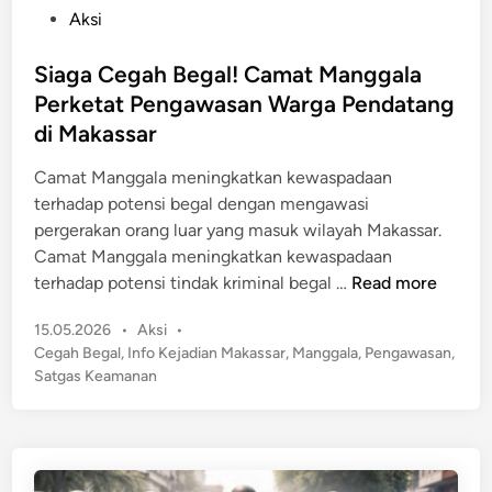
a
e
P
Aksi
n
s
o
J
m
s
Siaga Cegah Begal! Camat Manggala
a
i
t
Perketat Pengawasan Warga Pendatang
d
J
e
di Makassar
i
a
d
K
d
i
Camat Manggala meningkatkan kewaspadaan
o
i
n
terhadap potensi begal dengan mengawasi
t
S
pergerakan orang luar yang masuk wilayah Makassar.
a
o
Camat Manggala meningkatkan kewaspadaan
K
r
S
terhadap potensi tindak kriminal begal …
Read more
r
o
i
e
P
15.05.2026
•
Aksi
•
t
a
a
o
Cegah Begal
,
Info Kejadian Makassar
,
Manggala
,
Pengawasan
,
a
g
t
s
Satgas Keamanan
n
a
t
i
C
e
f
e
d
,
g
i
I
n