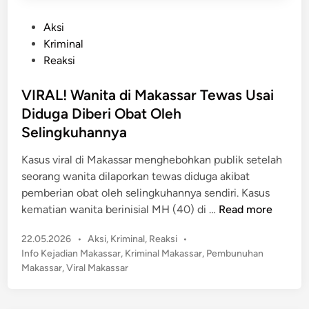
r
u
A
P
Aksi
n
m
o
Kriminal
g
a
s
Reaksi
P
n
t
a
k
e
VIRAL! Wanita di Makassar Tewas Usai
n
a
d
d
Diduga Diberi Obat Oleh
n
i
a
Selingkuhannya
P
n
n
S
Kasus viral di Makassar menghebohkan publik setelah
g
U
seorang wanita dilaporkan tewas diduga akibat
M
B
pemberian obat oleh selingkuhannya sendiri. Kasus
a
e
V
kematian wanita berinisial MH (40) di …
Read more
k
r
I
a
n
P
22.05.2026
•
Aksi
,
Kriminal
,
Reaksi
•
R
s
i
o
Info Kejadian Makassar
,
Kriminal Makassar
,
Pembunuhan
A
s
l
s
Makassar
,
Viral Makassar
L
a
t
a
!
r
e
i
W