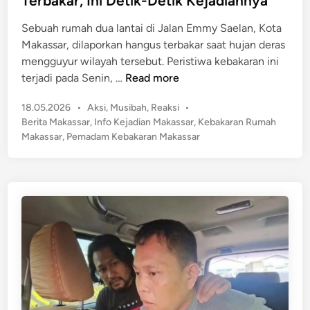
Terbakar, Ini Detik-Detik Kejadiannya
a
k
i
s
Sebuah rumah dua lantai di Jalan Emmy Saelan, Kota
t
n
U
Makassar, dilaporkan hangus terbakar saat hujan deras
a
s
mengguyur wilayah tersebut. Peristiwa kebakaran ini
n
a
N
terjadi pada Senin, …
Read more
y
i
a
a
D
P
18.05.2026
•
Aksi
,
Musibah
,
Reaksi
•
h
i
o
Berita Makassar
,
Info Kejadian Makassar
,
Kebakaran Rumah
a
s
d
Makassar
,
Pemadam Kebakaran Makassar
s
t
u
!
e
g
R
d
a
u
i
D
n
m
i
a
b
h
e
L
r
a
i
n
O
s