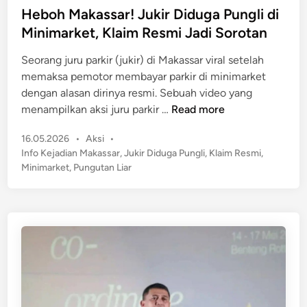
k
t
s
Heboh Makassar! Jukir Diduga Pungli di
o
i
t
Minimarket, Klaim Resmi Jadi Sorotan
s
k
e
a
Seorang juru parkir (jukir) di Makassar viral setelah
K
d
M
memaksa pemotor membayar parkir di minimarket
e
i
a
dengan alasan dirinya resmi. Sebuah video yang
j
n
h
H
menampilkan aksi juru parkir …
Read more
a
a
e
d
s
P
16.05.2026
•
Aksi
•
b
i
i
o
Info Kejadian Makassar
,
Jukir Diduga Pungli
,
Klaim Resmi
,
o
a
s
s
Minimarket
,
Pungutan Liar
h
n
t
w
M
n
e
i
a
y
d
d
k
a
i
i
n
a
M
s
a
s
k
a
a
r