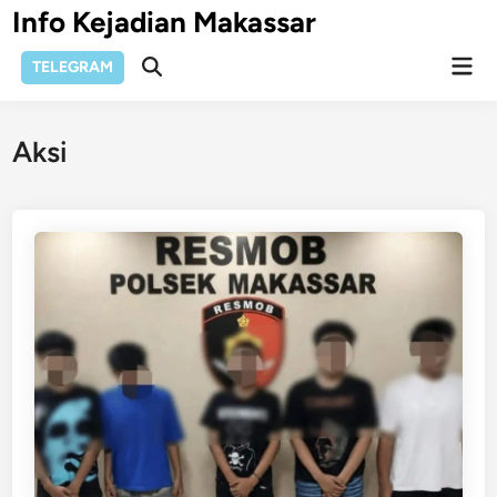
Skip
Info Kejadian Makassar
to
Mai
content
TELEGRAM
Open
Men
Search
Aksi