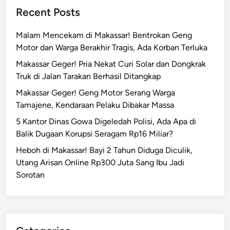
R
n
Recent Posts
e
W
m
a
Malam Mencekam di Makassar! Bentrokan Geng
a
r
Motor dan Warga Berakhir Tragis, Ada Korban Terluka
j
g
a
Makassar Geger! Pria Nekat Curi Solar dan Dongkrak
a
G
Truk di Jalan Tarakan Berhasil Ditangkap
P
e
Makassar Geger! Geng Motor Serang Warga
e
n
Tamajene, Kendaraan Pelaku Dibakar Massa
n
g
d
5 Kantor Dinas Gowa Digeledah Polisi, Ada Apa di
M
a
Balik Dugaan Korupsi Seragam Rp16 Miliar?
o
t
t
Heboh di Makassar! Bayi 2 Tahun Diduga Diculik,
a
o
Utang Arisan Online Rp300 Juta Sang Ibu Jadi
n
r
Sorotan
g
B
d
a
i
w
M
a