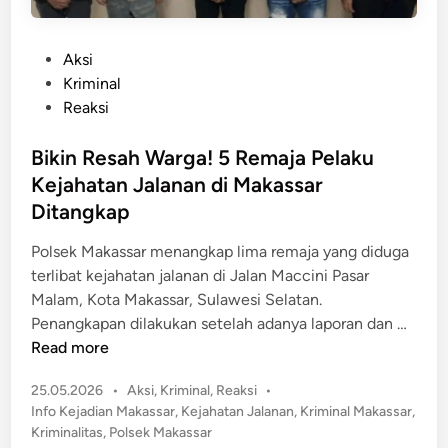
P
Aksi
o
Kriminal
s
Reaksi
t
e
Bikin Resah Warga! 5 Remaja Pelaku
d
Kejahatan Jalanan di Makassar
i
Ditangkap
n
Polsek Makassar menangkap lima remaja yang diduga
terlibat kejahatan jalanan di Jalan Maccini Pasar
Malam, Kota Makassar, Sulawesi Selatan.
B
Penangkapan dilakukan setelah adanya laporan dan …
i
Read more
k
P
25.05.2026
•
Aksi
,
Kriminal
,
Reaksi
•
i
o
Info Kejadian Makassar
,
Kejahatan Jalanan
,
Kriminal Makassar
,
n
s
Kriminalitas
,
Polsek Makassar
R