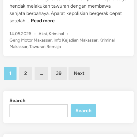
l
hendak melakukan tawuran dengan membawa
a
a
senjata berbahaya. Aparat kepolisian bergerak cepat
d
P
G
setelah …
Read more
i
e
e
M
r
P
14.05.2026
•
Aksi
,
Kriminal
•
g
I
k
o
Geng Motor Makassar
,
Info Kejadian Makassar
,
Kriminal
e
W
s
e
Makassar
,
Tawuran Remaja
r
F
t
t
M
e
a
a
d
t
Posts
k
i
1
2
…
39
Next
P
n
pagination
a
e
s
n
s
g
Search
a
a
r
Search
w
!
a
1
s
2
a