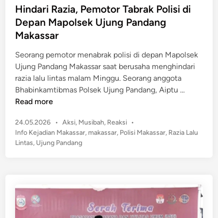
e
e
Hindari Razia, Pemotor Tabrak Polisi di
l
d
Depan Mapolsek Ujung Pandang
a
i
Makassar
k
n
u
Seorang pemotor menabrak polisi di depan Mapolsek
K
Ujung Pandang Makassar saat berusaha menghindari
e
razia lalu lintas malam Minggu. Seorang anggota
j
H
Bhabinkamtibmas Polsek Ujung Pandang, Aiptu …
a
i
Read more
h
n
a
P
24.05.2026
•
Aksi
,
Musibah
,
Reaksi
•
d
t
o
Info Kejadian Makassar
,
makassar
,
Polisi Makassar
,
Razia Lalu
a
a
s
Lintas
,
Ujung Pandang
r
t
n
i
e
J
R
d
a
a
i
l
n
z
a
i
n
a