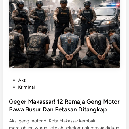
a
n
h
i
B
P
e
e
g
r
a
n
l
y
!
a
C
t
a
a
m
a
a
n
P
Aksi
t
W
o
Kriminal
M
a
s
a
l
t
Geger Makassar! 12 Remaja Geng Motor
n
i
e
Bawa Busur Dan Petasan Ditangkap
g
K
d
g
Aksi geng motor di Kota Makassar kembali
o
i
a
meresahkan warga setelah sekelompok remaja diduga
t
n