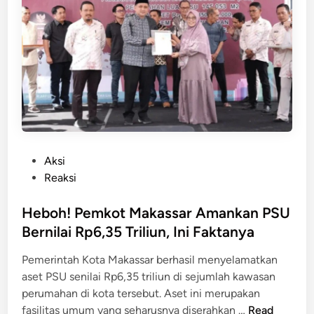
a
,
n
P
d
e
i
m
M
o
a
t
k
o
a
r
s
T
s
P
Aksi
a
a
o
Reaksi
b
r
s
r
D
t
Heboh! Pemkot Makassar Amankan PSU
a
i
e
Bernilai Rp6,35 Triliun, Ini Faktanya
k
t
d
P
Pemerintah Kota Makassar berhasil menyelamatkan
a
i
o
aset PSU senilai Rp6,35 triliun di sejumlah kawasan
n
n
l
perumahan di kota tersebut. Aset ini merupakan
g
i
H
fasilitas umum yang seharusnya diserahkan …
Read
k