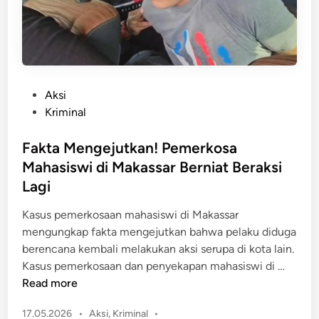
b
i
a
a
t
d
O
i
l
M
P
Aksi
e
a
o
Kriminal
h
k
s
S
a
t
Fakta Mengejutkan! Pemerkosa
e
s
e
l
Mahasiswi di Makassar Berniat Beraksi
s
d
i
Lagi
a
i
n
r
n
Kasus pemerkosaan mahasiswi di Makassar
g
L
mengungkap fakta mengejutkan bahwa pelaku diduga
k
u
berencana kembali melakukan aksi serupa di kota lain.
u
d
F
Kasus pemerkosaan dan penyekapan mahasiswi di …
h
e
a
Read more
a
s
k
n
T
P
17.05.2026
•
Aksi
,
Kriminal
•
t
n