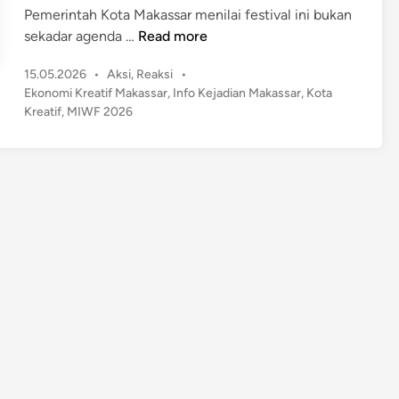
Pemerintah Kota Makassar menilai festival ini bukan
M
sekadar agenda …
Read more
a
P
15.05.2026
•
Aksi
,
Reaksi
•
k
o
Ekonomi Kreatif Makassar
,
Info Kejadian Makassar
,
Kota
a
s
Kreatif
,
MIWF 2026
s
t
s
e
a
d
r
i
n
D
i
p
r
o
y
e
k
s
i