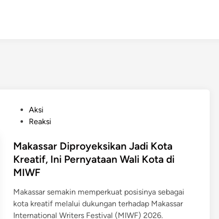
P
Aksi
o
Reaksi
s
t
Makassar Diproyeksikan Jadi Kota
e
Kreatif, Ini Pernyataan Wali Kota di
d
MIWF
i
n
Makassar semakin memperkuat posisinya sebagai
kota kreatif melalui dukungan terhadap Makassar
International Writers Festival (MIWF) 2026.