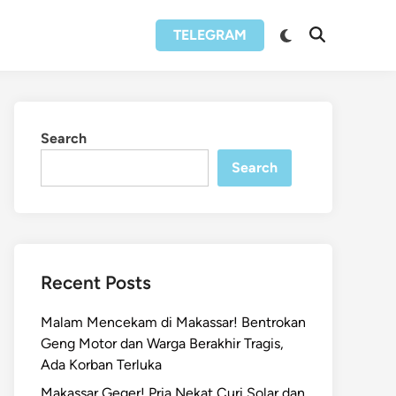
Switch
TELEGRAM
Open
to
Search
dark
mode
Search
Search
Recent Posts
Malam Mencekam di Makassar! Bentrokan
Geng Motor dan Warga Berakhir Tragis,
Ada Korban Terluka
Makassar Geger! Pria Nekat Curi Solar dan