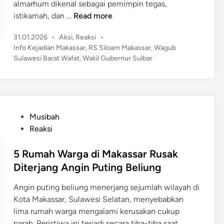
almarhum dikenal sebagai pemimpin tegas,
d
S
istikamah, dan …
Read more
i
u
L
P
31.01.2026
•
Aksi
,
Reaksi
•
l
o
u
Info Kejadian Makassar
,
RS Siloam Makassar
,
Wagub
b
s
Sulawesi Barat Wafat
,
Wakil Gubernur Sulbar
w
a
t
u
r
e
,
B
d
R
e
i
u
n
r
P
Musibah
m
d
o
Reaksi
a
u
s
h
k
t
5 Rumah Warga di Makassar Rusak
K
a
e
Diterjang Angin Puting Beliung
a
,
d
d
W
Angin puting beliung menerjang sejumlah wilayah di
i
e
a
Kota Makassar, Sulawesi Selatan, menyebabkan
n
s
k
lima rumah warga mengalami kerusakan cukup
J
i
5
parah. Peristiwa ini terjadi secara tiba-tiba saat …