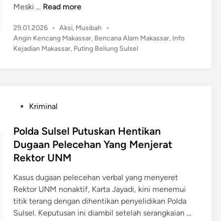
A
M
a
Meski …
Read more
D
E
a
t
a
m
P
29.01.2026
•
Aksi
,
Musibah
•
k
n
a
o
Angin Kencang Makassar
,
Bencana Alam Makassar
,
Info
a
P
s
Kejadian Makassar
,
Puting Beliung Sulsel
s
s
e
t
k
s
e
m
e
a
d
b
K
r
i
e
e
n
D
P
l
Kriminal
t
i
o
i
u
l
s
Polda Sulsel Putuskan Hentikan
a
a
a
t
n
Dugaan Pelecehan Yang Menjerat
D
n
e
D
Rektor UNM
P
d
d
i
D
a
i
b
Kasus dugaan pelecehan verbal yang menyeret
P
A
n
a
Rektor UNM nonaktif, Karta Jayadi, kini menemui
S
n
t
titik terang dengan dihentikan penyelidikan Polda
I
g
a
P
Sulsel. Keputusan ini diambil setelah serangkaian …
S
i