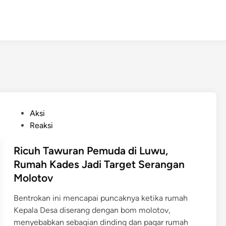
P
Aksi
o
Reaksi
s
t
Ricuh Tawuran Pemuda di Luwu,
e
Rumah Kades Jadi Target Serangan
d
Molotov
i
n
Bentrokan ini mencapai puncaknya ketika rumah
Kepala Desa diserang dengan bom molotov,
menyebabkan sebagian dinding dan pagar rumah