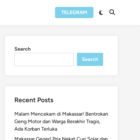
Switch
TELEGRAM
Open
to
Search
dark
mode
Search
Search
Recent Posts
Malam Mencekam di Makassar! Bentrokan
Geng Motor dan Warga Berakhir Tragis,
Ada Korban Terluka
Makassar Geger! Pria Nekat Curi Solar dan