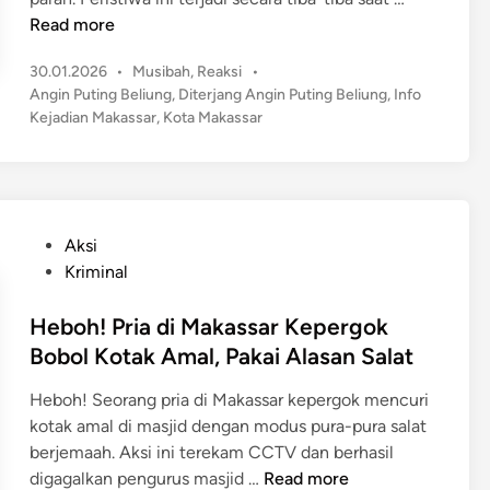
a
l
R
Read more
d
G
u
i
u
P
30.01.2026
•
Musibah
,
Reaksi
•
m
T
o
b
Angin Puting Beliung
,
Diterjang Angin Puting Beliung
,
Info
a
a
s
Kejadian Makassar
,
Kota Makassar
e
h
r
t
r
W
e
g
n
a
d
e
u
r
i
t
r
n
g
P
S
Aksi
M
a
o
e
Kriminal
e
d
s
r
n
i
t
Heboh! Pria di Makassar Kepergok
a
i
M
e
n
Bobol Kotak Amal, Pakai Alasan Salat
n
a
d
g
g
k
Heboh! Seorang pria di Makassar kepergok mencuri
i
a
g
a
kotak amal di masjid dengan modus pura-pura salat
n
n
a
s
berjemaah. Aksi ini terekam CCTV dan berhasil
M
l
s
H
digagalkan pengurus masjid …
Read more
o
D