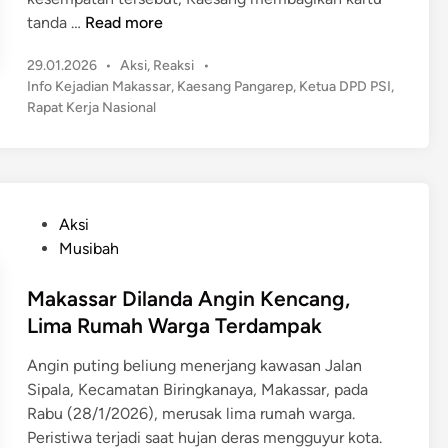
A
a
K
tanda …
Read more
m
,
a
a
W
P
29.01.2026
•
Aksi
,
Reaksi
•
e
l
o
a
Info Kejadian Makassar
,
Kaesang Pangarep
,
Ketua DPD PSI
,
s
,
s
Rapat Kerja Nasional
r
a
P
t
g
n
a
e
a
g
d
k
D
B
i
a
i
n
a
i
P
Aksi
m
g
A
o
Musibah
i
i
l
s
n
-
a
t
Makassar Dilanda Angin Kencang,
t
B
s
e
Lima Rumah Warga Terdampak
a
a
a
d
H
g
n
Angin puting beliung menerjang kawasan Jalan
i
e
i
S
Sipala, Kecamatan Biringkanaya, Makassar, pada
n
m
K
a
Rabu (28/1/2026), merusak lima rumah warga.
a
T
l
Peristiwa terjadi saat hujan deras mengguyur kota.
t