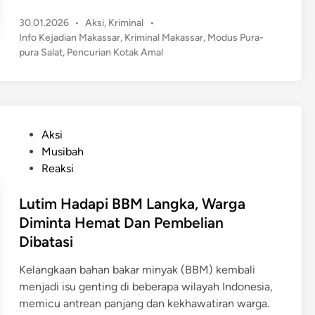
a
e
l
u
r
P
30.01.2026
•
Aksi
,
Kriminal
•
b
o
n
o
R
Info Kejadian Makassar
,
Kriminal Makassar
,
Modus Pura-
o
t
i
s
pura Salat
,
Pencurian Kotak Amal
u
h
o
a
t
s
!
v
e
d
a
P
d
i
k
r
i
M
D
n
i
P
a
Aksi
i
a
o
k
Musibah
t
d
s
a
Reaksi
e
i
t
s
r
M
e
Lutim Hadapi BBM Langka, Warga
s
j
a
d
a
Diminta Hemat Dan Pembelian
a
k
i
r
Dibatasi
n
a
n
g
s
Kelangkaan bahan bakar minyak (BBM) kembali
A
s
menjadi isu genting di beberapa wilayah Indonesia,
n
a
memicu antrean panjang dan kekhawatiran warga.
g
r