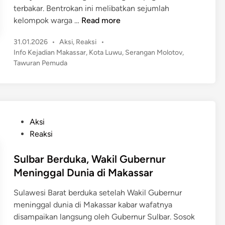
terbakar. Bentrokan ini melibatkan sejumlah
R
kelompok warga …
Read more
i
P
31.01.2026
•
Aksi
,
Reaksi
•
c
o
Info Kejadian Makassar
,
Kota Luwu
,
Serangan Molotov
,
u
s
Tawuran Pemuda
h
t
T
e
a
d
w
i
n
u
P
Aksi
r
o
Reaksi
a
s
n
t
Sulbar Berduka, Wakil Gubernur
P
e
Meninggal Dunia di Makassar
e
d
m
Sulawesi Barat berduka setelah Wakil Gubernur
i
u
meninggal dunia di Makassar kabar wafatnya
n
d
disampaikan langsung oleh Gubernur Sulbar. Sosok
a