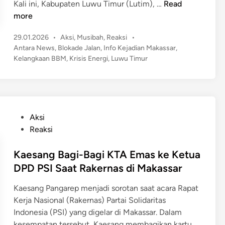
L
Kali ini, Kabupaten Luwu Timur (Lutim), …
Read
i
K
u
more
n
e
t
P
p
P
29.01.2026
•
Aksi
,
Musibah
,
Reaksi
•
i
u
e
o
Antara News
,
Blokade Jalan
,
Info Kejadian Makassar
,
m
t
s
r
Kelangkaan BBM
,
Krisis Energi
,
Luwu Timur
H
i
t
g
a
n
e
o
d
d
g
k
a
i
B
B
n
p
e
P
Aksi
o
i
l
o
Reaksi
b
B
i
s
o
B
u
t
Kaesang Bagi-Bagi KTA Emas ke Ketua
l
M
n
e
DPD PSI Saat Rakernas di Makassar
K
L
g
d
o
a
Kaesang Pangarep menjadi sorotan saat acara Rapat
i
t
n
Kerja Nasional (Rakernas) Partai Solidaritas
n
a
g
Indonesia (PSI) yang digelar di Makassar. Dalam
k
k
kesempatan tersebut, Kaesang membagikan kartu