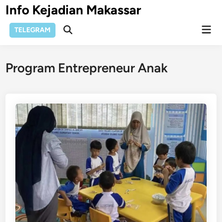
Skip
Info Kejadian Makassar
to
Mai
content
TELEGRAM
Open
Men
Search
Program Entrepreneur Anak