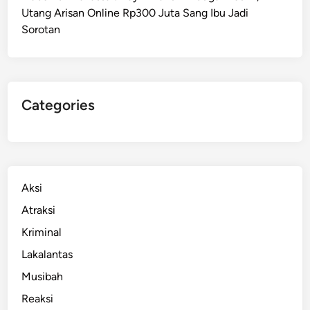
Utang Arisan Online Rp300 Juta Sang Ibu Jadi
m
Sorotan
k
a
n
J
i
Categories
w
a
W
i
r
Aksi
a
Atraksi
u
Kriminal
s
a
Lakalantas
h
Musibah
a
Reaksi
S