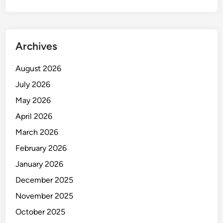
e
j
a
k
Archives
D
i
August 2026
n
July 2026
i
May 2026
April 2026
March 2026
February 2026
January 2026
December 2025
November 2025
October 2025