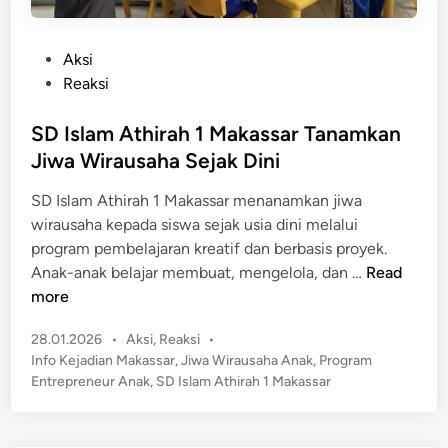
P
Aksi
o
Reaksi
s
t
SD Islam Athirah 1 Makassar Tanamkan
e
Jiwa Wirausaha Sejak Dini
d
SD Islam Athirah 1 Makassar menanamkan jiwa
i
wirausaha kepada siswa sejak usia dini melalui
n
program pembelajaran kreatif dan berbasis proyek.
S
Anak-anak belajar membuat, mengelola, dan …
Read
D
more
I
P
28.01.2026
•
Aksi
,
Reaksi
•
s
o
Info Kejadian Makassar
,
Jiwa Wirausaha Anak
,
Program
l
s
Entrepreneur Anak
,
SD Islam Athirah 1 Makassar
a
t
m
e
A
d