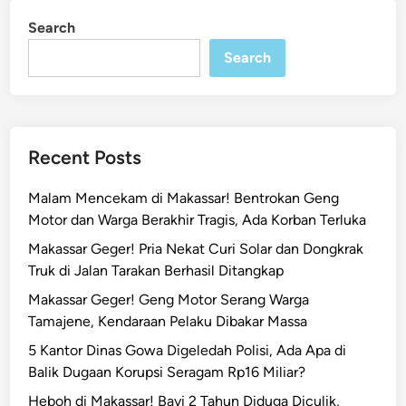
t
i
Search
n
h
Search
i
r
a
h
1
Recent Posts
M
a
Malam Mencekam di Makassar! Bentrokan Geng
k
Motor dan Warga Berakhir Tragis, Ada Korban Terluka
a
Makassar Geger! Pria Nekat Curi Solar dan Dongkrak
s
Truk di Jalan Tarakan Berhasil Ditangkap
s
a
Makassar Geger! Geng Motor Serang Warga
r
Tamajene, Kendaraan Pelaku Dibakar Massa
T
5 Kantor Dinas Gowa Digeledah Polisi, Ada Apa di
a
Balik Dugaan Korupsi Seragam Rp16 Miliar?
n
Heboh di Makassar! Bayi 2 Tahun Diduga Diculik,
a