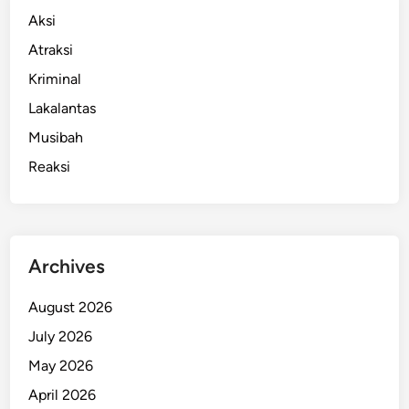
r
l
Aksi
k
Atraksi
e
t
Kriminal
,
Lakalantas
K
Musibah
l
a
Reaksi
i
m
R
e
Archives
s
m
August 2026
i
J
July 2026
a
May 2026
d
April 2026
i