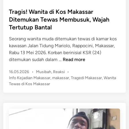
k
s
t
a
t
Tragis! Wanita di Kos Makassar
B
p
e
e
Ditemukan Tewas Membusuk, Wajah
d
d
r
Tertutup Bantal
a
i
a
n
n
Seorang wanita muda ditemukan tewas di kamar kos
k
P
kawasan Jalan Tidung Mariolo, Rappocini, Makassar,
s
e
Rabu 13 Mei 2026. Korban berinisial KSR (24)
i
r
T
ditemukan sudah dalam …
Read more
L
k
r
a
o
P
16.05.2026
•
Musibah
,
Reaksi
•
a
g
s
o
Info Kejadian Makassar
,
makassar
,
Tragedi Makassar
,
Wanita
g
i
a
s
Tewas di Kos Makassar
i
t
M
s
e
a
!
d
h
W
i
a
n
a
s
n
i
i