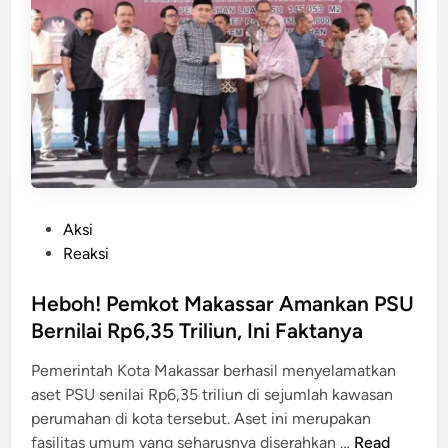
a
,
n
P
d
e
i
m
M
o
a
t
k
o
a
r
s
T
s
P
Aksi
a
a
o
Reaksi
b
r
s
r
D
t
Heboh! Pemkot Makassar Amankan PSU
a
i
e
Bernilai Rp6,35 Triliun, Ini Faktanya
k
t
d
P
Pemerintah Kota Makassar berhasil menyelamatkan
a
i
o
aset PSU senilai Rp6,35 triliun di sejumlah kawasan
n
n
l
perumahan di kota tersebut. Aset ini merupakan
g
i
H
fasilitas umum yang seharusnya diserahkan …
Read
k