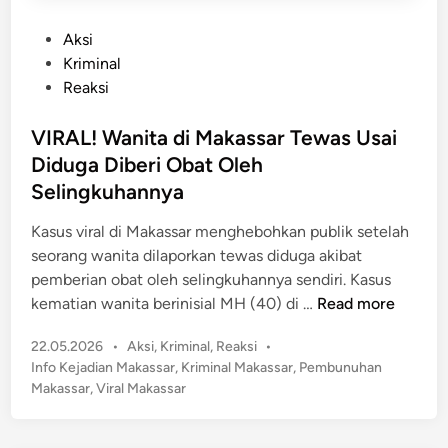
r
u
A
P
Aksi
n
m
o
Kriminal
g
a
s
Reaksi
P
n
t
a
k
e
VIRAL! Wanita di Makassar Tewas Usai
n
a
d
d
Diduga Diberi Obat Oleh
n
i
a
Selingkuhannya
P
n
n
S
Kasus viral di Makassar menghebohkan publik setelah
g
U
seorang wanita dilaporkan tewas diduga akibat
M
B
pemberian obat oleh selingkuhannya sendiri. Kasus
a
e
V
kematian wanita berinisial MH (40) di …
Read more
k
r
I
a
n
P
22.05.2026
•
Aksi
,
Kriminal
,
Reaksi
•
R
s
i
o
Info Kejadian Makassar
,
Kriminal Makassar
,
Pembunuhan
A
s
l
s
Makassar
,
Viral Makassar
L
a
t
a
!
r
e
i
W