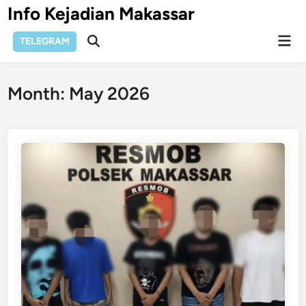
Skip
Info Kejadian Makassar
to
Mai
content
TELEGRAM
Open
Men
Search
Month:
May 2026