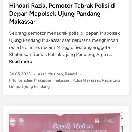
e
e
Hindari Razia, Pemotor Tabrak Polisi di
l
d
Depan Mapolsek Ujung Pandang
a
i
Makassar
k
n
u
Seorang pemotor menabrak polisi di depan Mapolsek
K
Ujung Pandang Makassar saat berusaha menghindari
e
razia lalu lintas malam Minggu. Seorang anggota
j
H
Bhabinkamtibmas Polsek Ujung Pandang, Aiptu …
a
i
Read more
h
n
a
P
24.05.2026
•
Aksi
,
Musibah
,
Reaksi
•
d
t
o
Info Kejadian Makassar
,
makassar
,
Polisi Makassar
,
Razia Lalu
a
a
s
Lintas
,
Ujung Pandang
r
t
n
i
e
J
R
d
a
a
i
l
n
z
a
i
n
a