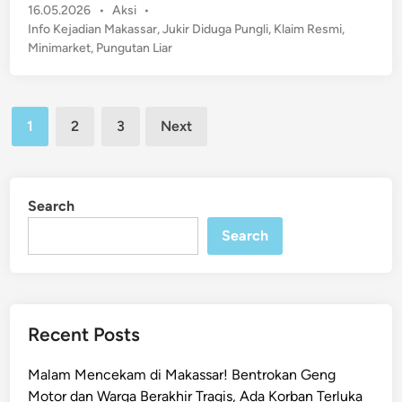
e
P
16.05.2026
•
Aksi
•
b
p
m
o
Info Kejadian Makassar
,
Jukir Diduga Pungli
,
Klaim Resmi
,
o
s
u
Minimarket
,
Pungutan Liar
h
t
k
M
e
a
a
d
n
Posts
k
i
1
2
3
Next
T
n
pagination
a
e
s
w
s
a
Search
a
s
r
Search
M
!
e
J
m
u
b
k
u
Recent Posts
i
s
r
u
Malam Mencekam di Makassar! Bentrokan Geng
D
k
Motor dan Warga Berakhir Tragis, Ada Korban Terluka
i