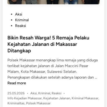
P
Aksi
o
Kriminal
s
Reaksi
t
e
Bikin Resah Warga! 5 Remaja Pelaku
d
Kejahatan Jalanan di Makassar
i
Ditangkap
n
Polsek Makassar menangkap lima remaja yang diduga
terlibat kejahatan jalanan di Jalan Maccini Pasar
Malam, Kota Makassar, Sulawesi Selatan.
B
Penangkapan dilakukan setelah adanya laporan dan …
i
Read more
k
P
25.05.2026
•
Aksi
,
Kriminal
,
Reaksi
•
i
o
Info Kejadian Makassar
,
Kejahatan Jalanan
,
Kriminal Makassar
,
n
s
Kriminalitas
,
Polsek Makassar
R