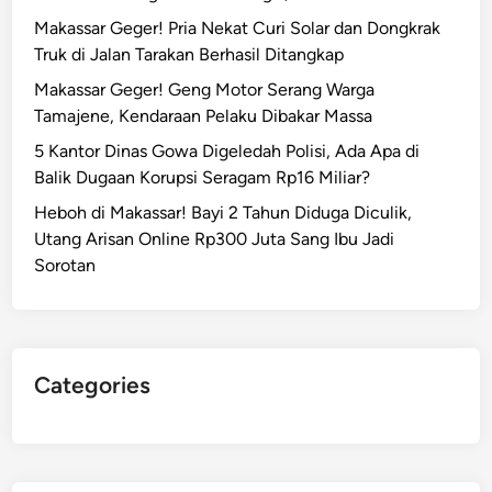
,
d
Makassar Geger! Pria Nekat Curi Solar dan Dongkrak
W
u
Truk di Jalan Tarakan Berhasil Ditangkap
a
g
Makassar Geger! Geng Motor Serang Warga
j
a
Tamajene, Kendaraan Pelaku Dibakar Massa
a
P
h
5 Kantor Dinas Gowa Digeledah Polisi, Ada Apa di
u
T
Balik Dugaan Korupsi Seragam Rp16 Miliar?
n
e
g
Heboh di Makassar! Bayi 2 Tahun Diduga Diculik,
r
l
Utang Arisan Online Rp300 Juta Sang Ibu Jadi
t
i
Sorotan
u
d
t
i
u
M
p
i
Categories
B
n
a
i
n
m
t
a
a