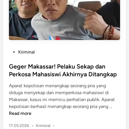
r
a
U
n
s
!
a
P
i
e
T
m
e
e
g
P
Kriminal
r
u
o
k
r
s
Geger Makassar! Pelaku Sekap dan
o
P
t
Perkosa Mahasiswi Akhirnya Ditangkap
s
a
e
a
Aparat kepolisian menangkap seorang pria yang
k
d
M
diduga menyekap dan memperkosa mahasiswi di
O
i
a
Makassar, kasus ini memicu perhatian publik. Aparat
g
n
h
G
kepolisian berhasil menangkap seorang pria yang …
a
a
e
Read more
h
s
g
i
P
17.05.2026
•
Kriminal
•
e