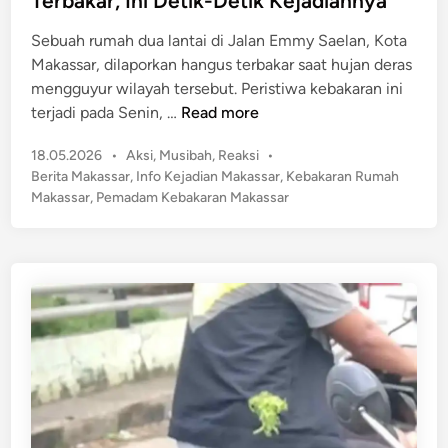
Terbakar, Ini Detik-Detik Kejadiannya
a
k
i
s
Sebuah rumah dua lantai di Jalan Emmy Saelan, Kota
t
n
U
Makassar, dilaporkan hangus terbakar saat hujan deras
a
s
mengguyur wilayah tersebut. Peristiwa kebakaran ini
n
a
N
terjadi pada Senin, …
Read more
y
i
a
a
D
P
18.05.2026
•
Aksi
,
Musibah
,
Reaksi
•
h
i
o
Berita Makassar
,
Info Kejadian Makassar
,
Kebakaran Rumah
a
s
d
Makassar
,
Pemadam Kebakaran Makassar
s
t
u
!
e
g
R
d
a
u
i
D
n
m
i
a
b
h
e
L
r
a
i
n
O
s