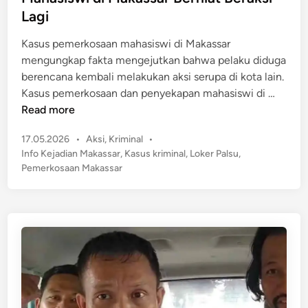
a
d
t
Lagi
s
i
i
s
n
Kasus pemerkosaan mahasiswi di Makassar
k
a
mengungkap fakta mengejutkan bahwa pelaku diduga
K
r
berencana kembali melakukan aksi serupa di kota lain.
e
J
F
Kasus pemerkosaan dan penyekapan mahasiswi di …
j
a
a
Read more
a
d
k
d
i
P
17.05.2026
•
Aksi
,
Kriminal
•
t
i
K
o
Info Kejadian Makassar
,
Kasus kriminal
,
Loker Palsu
,
a
a
o
s
Pemerkosaan Makassar
M
n
t
r
e
n
e
b
n
y
d
a
g
a
i
n
n
e
B
j
u
u
s
t
u
k