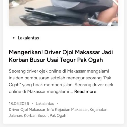
b
i
a
a
t
d
O
i
l
M
P
Lakalantas
e
a
o
h
k
s
Mengerikan! Driver Ojol Makassar Jadi
S
a
t
e
Korban Busur Usai Tegur Pak Ogah
s
e
l
s
Seorang driver ojek online di Makassar mengalami
d
i
a
insiden pembusuran setelah menegur seorang “Pak
i
n
r
Ogah” yang tidak memberi jalan. Seorang driver ojek
n
g
L
M
online di Makassar mengalami …
Read more
k
u
e
u
d
P
18.05.2026
•
Lakalantas
•
n
h
e
o
Driver Ojol Makassar
,
Info Kejadian Makassar
,
Kejahatan
g
a
s
s
Jalanan
,
Korban Busur
,
Pak Ogah
e
n
t
T
r
n