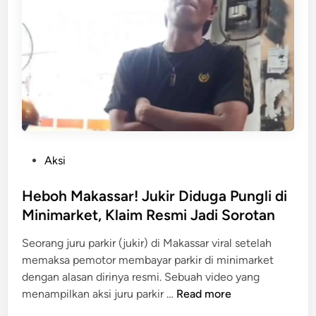
s
t
w
a
i
d
A
i
k
K
h
o
i
s
r
M
n
a
y
P
Aksi
k
a
o
a
D
s
Heboh Makassar! Jukir Diduga Pungli di
s
i
t
Minimarket, Klaim Resmi Jadi Sorotan
s
t
e
a
Seorang juru parkir (jukir) di Makassar viral setelah
a
d
r
memaksa pemotor membayar parkir di minimarket
n
i
D
dengan alasan dirinya resmi. Sebuah video yang
g
n
i
H
menampilkan aksi juru parkir …
Read more
k
t
e
a