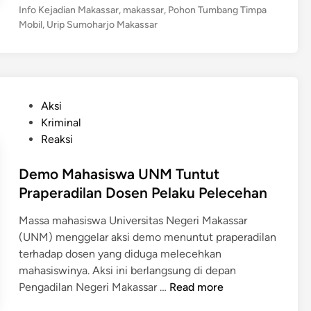
a
p
a
o
Info Kejadian Makassar
,
makassar
,
Pohon Tumbang Timpa
a
a
s
Mobil
,
Urip Sumoharjo Makassar
r
n
r
t
a
U
e
i
h
r
d
B
A
i
i
a
k
n
p
P
t
Aksi
i
S
o
u
Kriminal
b
u
s
d
Reaksi
a
m
t
i
t
o
e
Demo Mahasiswa UNM Tuntut
L
D
h
d
u
Praperadilan Dosen Pelaku Pelecehan
e
a
i
t
m
r
Massa mahasiswa Universitas Negeri Makassar
n
i
o
j
(UNM) menggelar aksi demo menuntut praperadilan
m
D
o
terhadap dosen yang diduga melecehkan
e
M
mahasiswinya. Aksi ini berlangsung di depan
p
a
D
Pengadilan Negeri Makassar …
Read more
a
k
e
n