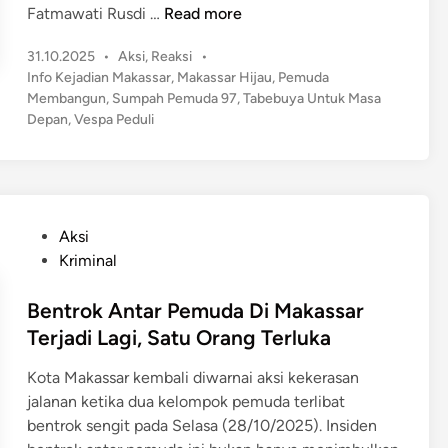
G
Fatmawati Rusdi …
Read more
u
P
31.10.2025
•
Aksi
,
Reaksi
•
b
o
Info Kejadian Makassar
,
Makassar Hijau
,
Pemuda
e
s
Membangun
,
Sumpah Pemuda 97
,
Tabebuya Untuk Masa
r
t
Depan
,
Vespa Peduli
n
e
u
d
r
i
n
S
u
P
Aksi
l
o
Kriminal
s
s
e
t
Bentrok Antar Pemuda Di Makassar
l
e
Terjadi Lagi, Satu Orang Terluka
A
d
j
Kota Makassar kembali diwarnai aksi kekerasan
i
a
jalanan ketika dua kelompok pemuda terlibat
n
k
bentrok sengit pada Selasa (28/10/2025). Insiden
P