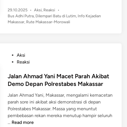
b
D
u
e
i
P
29.10.2025
•
Aksi
,
Reaksi
•
s
b
M
o
Bus Adhi Putra
,
Dilempari Batu di Lutim
,
Info Kejadian
A
u
s
Makassar
,
Rute Makassar-Morowali
a
d
t
y
k
h
e
a
a
i
d
D
s
P
i
i
s
n
u
P
Aksi
M
a
t
o
Reaksi
a
r
r
s
k
T
a
t
Jalan Ahmad Yani Macet Parah Akibat
a
e
R
e
Demo Depan Polrestabes Makassar
s
r
u
d
s
j
t
Jalan Ahmad Yani, Makassar, mengalami kemacetan
i
a
a
e
parah sore ini akibat aksi demonstrasi di depan
n
r
d
M
Polrestabes Makassar. Massa yang menuntut
i
a
pembebasan rekan mereka menutup hampir seluruh
L
k
J
…
Read more
a
a