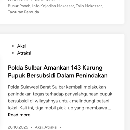
l
r
T
o
t
Busur Panah
,
Info Kejadian Makassar
,
Tallo Makassar
,
l
u
s
Tawuran Pemuda
P
o
m
t
r
M
e
b
a
a
d
a
p
k
i
n
e
n
a
P
g
Aksi
r
s
o
T
Atraksi
a
s
s
i
d
a
t
Polda Sulbar Amankan 143 Karung
m
i
r
e
p
Pupuk Bersubsidi Dalam Penindakan
l
K
d
a
a
e
Polda Sulawesi Barat Sulbar kembali melakukan
i
M
n
m
penindakan tegas terhadap penyalahgunaan pupuk
n
o
D
b
bersubsidi di wilayahnya untuk melindungi petani
b
o
a
P
lokal. Kali ini, tiga mobil pick-up yang membawa …
i
s
l
o
Read more
l
e
i
l
n
R
P
26.10.2025
•
Aksi
,
Atraksi
•
d