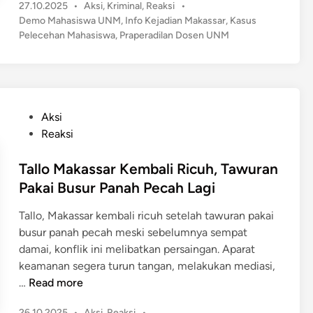
a
P
27.10.2025
•
Aksi
,
Kriminal
,
Reaksi
•
m
P
o
s
Demo Mahasiswa UNM
,
Info Kejadian Makassar
,
Kasus
o
o
s
Pelecehan Mahasiswa
,
Praperadilan Dosen UNM
s
M
l
t
a
a
e
r
r
h
d
e
M
a
i
s
a
n
s
P
t
Aksi
c
i
o
a
Reaksi
e
s
s
b
t
w
t
Tallo Makassar Kembali Ricuh, Tawuran
e
U
a
e
s
Pakai Busur Panah Pecah Lagi
s
U
d
M
a
N
Tallo, Makassar kembali ricuh setelah tawuran pakai
i
a
i
M
busur panah pecah meski sebelumnya sempat
n
k
P
T
damai, konflik ini melibatkan persaingan. Aparat
a
o
u
keamanan segera turun tangan, melakukan mediasi,
s
h
n
T
…
Read more
s
o
t
a
a
n
u
P
26.10.2025
•
Aksi
,
Reaksi
•