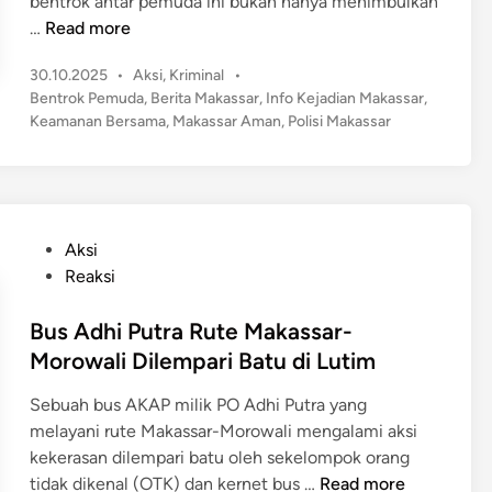
bentrok antar pemuda ini bukan hanya menimbulkan
e
B
…
Read more
c
e
P
i
30.10.2025
•
Aksi
,
Kriminal
•
n
o
Bentrok Pemuda
,
Berita Makassar
,
Info Kejadian Makassar
,
n
t
s
Keamanan Bersama
,
Makassar Aman
,
Polisi Makassar
t
r
t
a
o
e
V
k
d
e
A
i
s
n
n
P
Aksi
p
t
o
Reaksi
a
a
s
T
r
t
Bus Adhi Putra Rute Makassar-
a
P
e
Morowali Dilempari Batu di Lutim
n
e
d
a
m
Sebuah bus AKAP milik PO Adhi Putra yang
i
m
u
melayani rute Makassar-Morowali mengalami aksi
n
T
d
kekerasan dilempari batu oleh sekelompok orang
a
a
B
tidak dikenal (OTK) dan kernet bus …
Read more