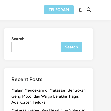
Switch
TELEGRAM
Open
to
Search
dark
mode
Search
Search
Recent Posts
Malam Mencekam di Makassar! Bentrokan
Geng Motor dan Warga Berakhir Tragis,
Ada Korban Terluka
Makassar Geger! Pria Nekat Curi Solar dan