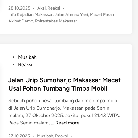
a
g
s
P
28.10.2025
•
Aksi
,
Reaksi
•
l
i
o
s
Info Kejadian Makassar
,
Jalan Ahmad Yani
,
Macet Parah
a
,
s
Akibat Demo
,
Polrestabes Makassar
a
n
S
t
r
A
e
a
-
h
d
t
M
m
i
u
o
n
a
P
O
Musibah
r
d
o
r
Reaksi
o
Y
s
a
w
a
t
Jalan Urip Sumoharjo Makassar Macet
n
a
n
e
g
Usai Pohon Tumbang Timpa Mobil
l
i
d
T
i
M
Sebuah pohon besar tumbang dan menimpa mobil
i
e
D
a
di Jalan Urip Sumoharjo, Makassar, pada Senin
n
r
i
c
malam, 27 Oktober 2025, sekitar pukul 21.43 WITA.
l
l
e
J
Pada Senin malam, …
Read more
u
e
t
a
k
m
P
P
27.10.2025
•
Musibah
,
Reaksi
•
l