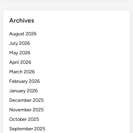
r
H
e
Archives
n
d
August 2026
a
July 2026
k
D
May 2026
i
April 2026
c
March 2026
u
r
February 2026
i
January 2026
December 2025
November 2025
October 2025
September 2025