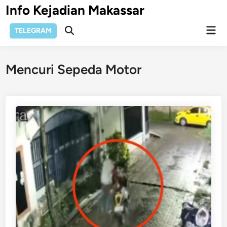
Skip
Info Kejadian Makassar
to
Mai
content
TELEGRAM
Open
Men
Search
Mencuri Sepeda Motor