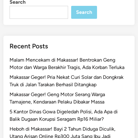
Search
n
t
Search
P
r
i
a
d
Recent Posts
i
M
Malam Mencekam di Makassar! Bentrokan Geng
a
Motor dan Warga Berakhir Tragis, Ada Korban Terluka
k
Makassar Geger! Pria Nekat Curi Solar dan Dongkrak
a
Truk di Jalan Tarakan Berhasil Ditangkap
s
s
Makassar Geger! Geng Motor Serang Warga
a
Tamajene, Kendaraan Pelaku Dibakar Massa
r
5 Kantor Dinas Gowa Digeledah Polisi, Ada Apa di
D
Balik Dugaan Korupsi Seragam Rp16 Miliar?
i
Heboh di Makassar! Bayi 2 Tahun Diduga Diculik,
t
Utang Arisan Online Rp300 Juta Sang Ibu Jadi
a