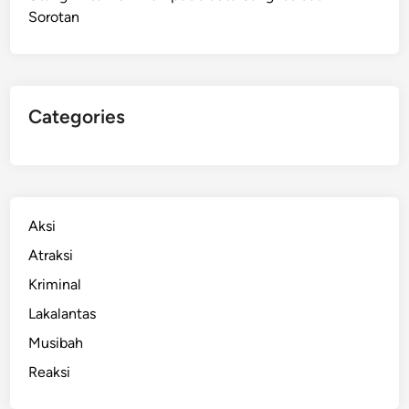
Sorotan
n
g
k
a
p
Categories
S
a
a
t
I
Aksi
n
Atraksi
t
Kriminal
a
i
Lakalantas
M
Musibah
o
Reaksi
t
o