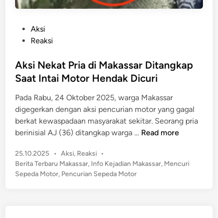
P
Aksi
o
Reaksi
s
t
Aksi Nekat Pria di Makassar Ditangkap
e
Saat Intai Motor Hendak Dicuri
d
Pada Rabu, 24 Oktober 2025, warga Makassar
i
digegerkan dengan aksi pencurian motor yang gagal
n
berkat kewaspadaan masyarakat sekitar. Seorang pria
A
berinisial AJ (36) ditangkap warga …
Read more
k
P
25.10.2025
•
Aksi
,
Reaksi
•
s
o
Berita Terbaru Makassar
,
Info Kejadian Makassar
,
Mencuri
i
s
Sepeda Motor
,
Pencurian Sepeda Motor
N
t
e
e
k
d
a
i