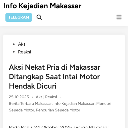
Skip
Info Kejadian Makassar
to
Mai
content
TELEGRAM
Open
Men
Search
Posted
Aksi
in
Reaksi
Aksi Nekat Pria di Makassar
Ditangkap Saat Intai Motor
Hendak Dicuri
Posted
25.10.2025
•
Aksi
,
Reaksi
•
in
Berita Terbaru Makassar
,
Info Kejadian Makassar
,
Mencuri
Sepeda Motor
,
Pencurian Sepeda Motor
Pada Rabu, 24 Oktober 2025, warga Makassar