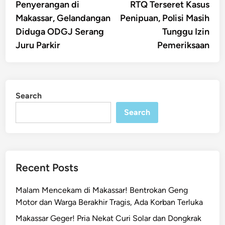
article:
artic
Penyerangan di
RTQ Terseret Kasus
navigation
Makassar, Gelandangan
Penipuan, Polisi Masih
Diduga ODGJ Serang
Tunggu Izin
Juru Parkir
Pemeriksaan
Search
Search
Recent Posts
Malam Mencekam di Makassar! Bentrokan Geng
Motor dan Warga Berakhir Tragis, Ada Korban Terluka
Makassar Geger! Pria Nekat Curi Solar dan Dongkrak