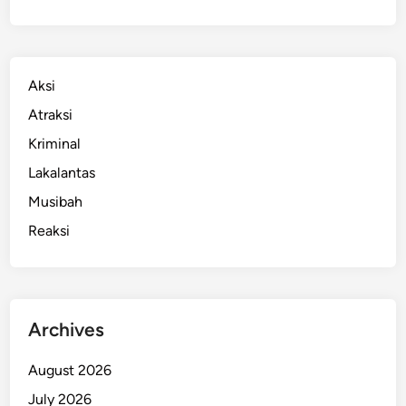
h
a
s
i
Aksi
s
Atraksi
w
i
Kriminal
A
Lakalantas
k
Musibah
h
i
Reaksi
r
n
y
a
Archives
D
i
August 2026
t
a
July 2026