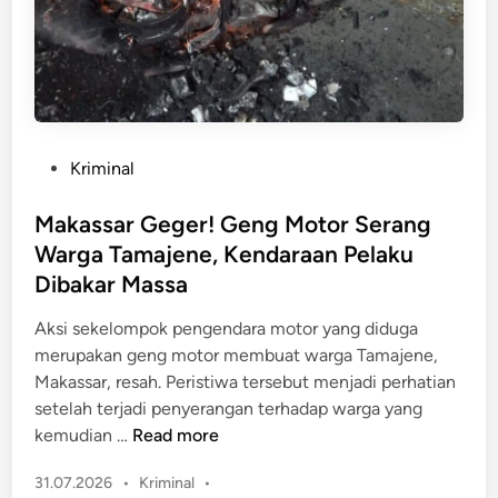
n
r
W
i
a
a
r
N
g
e
a
k
P
Kriminal
B
a
o
e
t
s
Makassar Geger! Geng Motor Serang
r
C
t
Warga Tamajene, Kendaraan Pelaku
a
u
e
k
Dibakar Massa
r
d
h
i
i
Aksi sekelompok pengendara motor yang diduga
i
S
n
merupakan geng motor membuat warga Tamajene,
r
o
Makassar, resah. Peristiwa tersebut menjadi perhatian
T
l
setelah terjadi penyerangan terhadap warga yang
r
a
M
kemudian …
Read more
a
r
a
g
d
P
31.07.2026
•
Kriminal
•
k
i