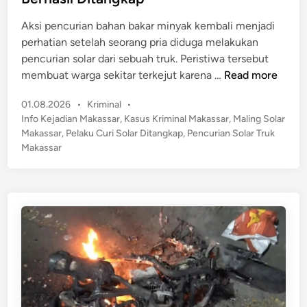
e
d
n
i
Aksi pencurian bahan bakar minyak kembali menjadi
t
n
perhatian setelah seorang pria diduga melakukan
r
pencurian solar dari sebuah truk. Peristiwa tersebut
o
M
membuat warga sekitar terkejut karena …
Read more
k
a
a
P
01.08.2026
•
Kriminal
•
k
n
o
Info Kejadian Makassar
,
Kasus Kriminal Makassar
,
Maling Solar
a
s
G
Makassar
,
Pelaku Curi Solar Ditangkap
,
Pencurian Solar Truk
s
t
Makassar
e
s
e
n
a
d
g
r
i
M
n
G
o
e
t
g
o
e
r
r
d
!
a
P