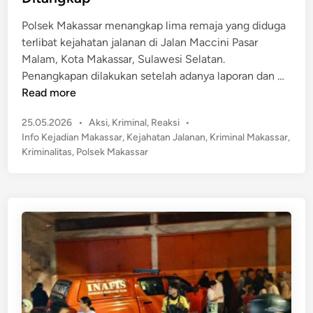
n
n
h
e
Polsek Makassar menangkap lima remaja yang diduga
a
R
terlibat kejahatan jalanan di Jalan Maccini Pasar
s
p
Malam, Kota Makassar, Sulawesi Selatan.
i
3
B
Penangkapan dilakukan setelah adanya laporan dan …
s
0
i
Read more
w
0
k
a
P
25.05.2026
•
Aksi
,
Kriminal
,
Reaksi
•
J
i
U
o
Info Kejadian Makassar
,
Kejahatan Jalanan
,
Kriminal Makassar
,
u
n
s
s
Kriminalitas
,
Polsek Makassar
t
R
t
a
a
e
e
i
S
s
d
T
a
a
i
e
n
n
h
g
g
W
u
I
a
r
b
r
M
u
g
o
J
a