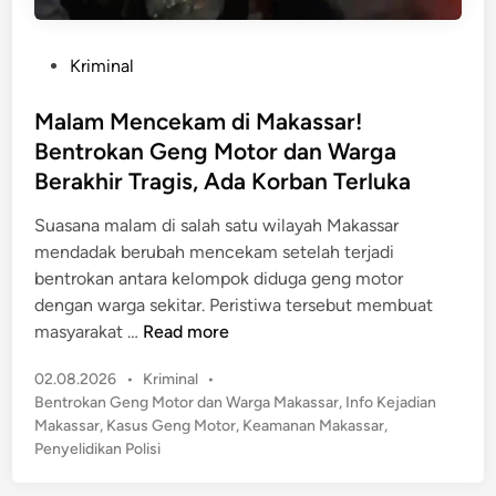
P
Kriminal
o
s
Malam Mencekam di Makassar!
t
Bentrokan Geng Motor dan Warga
e
Berakhir Tragis, Ada Korban Terluka
d
i
Suasana malam di salah satu wilayah Makassar
n
mendadak berubah mencekam setelah terjadi
bentrokan antara kelompok diduga geng motor
dengan warga sekitar. Peristiwa tersebut membuat
M
masyarakat …
Read more
a
P
02.08.2026
•
Kriminal
•
l
o
Bentrokan Geng Motor dan Warga Makassar
,
Info Kejadian
a
s
Makassar
,
Kasus Geng Motor
,
Keamanan Makassar
,
m
t
Penyelidikan Polisi
M
e
e
d