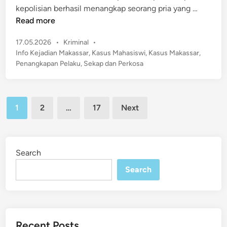
h
G
kepolisian berhasil menangkap seorang pria yang …
u
a
e
Read more
h
s
g
a
i
P
17.05.2026
•
Kriminal
•
e
n
s
o
Info Kejadian Makassar
,
Kasus Mahasiswi
,
Kasus Makassar
,
r
n
s
w
Penangkapan Pelaku
,
Sekap dan Perkosa
M
y
t
i
a
a
e
d
k
d
i
Posts
a
i
1
2
…
17
Next
M
n
pagination
s
a
s
k
a
a
Search
r
s
!
Search
s
P
a
e
r
l
B
a
e
Recent Posts
k