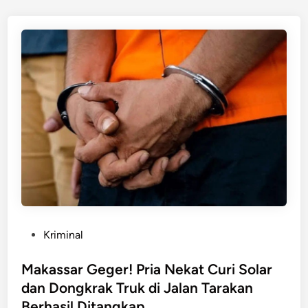
n
i
n
c
e
k
a
m
d
i
M
a
k
a
s
s
P
Kriminal
a
o
r
s
Makassar Geger! Pria Nekat Curi Solar
!
t
dan Dongkrak Truk di Jalan Tarakan
B
e
Berhasil Ditangkap