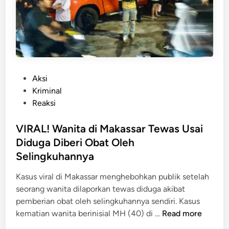
t
a
!
o
d
5
r
i
R
B
S
e
e
o
m
r
r
a
i
P
Aksi
o
j
s
o
Kriminal
t
a
i
s
Reaksi
a
P
k
t
n
e
,
e
VIRAL! Wanita di Makassar Tewas Usai
l
B
d
Diduga Diberi Obat Oleh
a
e
i
Selingkuhannya
k
r
n
u
a
Kasus viral di Makassar menghebohkan publik setelah
K
w
seorang wanita dilaporkan tewas diduga akibat
e
a
pemberian obat oleh selingkuhannya sendiri. Kasus
j
l
V
kematian wanita berinisial MH (40) di …
Read more
a
d
I