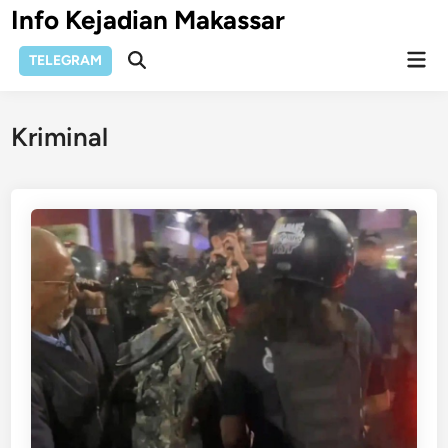
Skip
Info Kejadian Makassar
to
Mai
content
TELEGRAM
Open
Men
Search
Kriminal