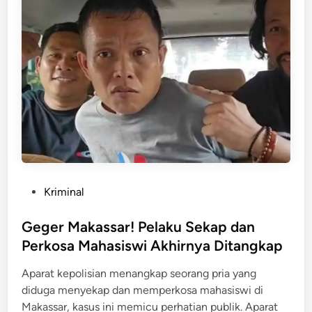
b
j
e
u
r
t
i
k
O
a
b
n
a
!
t
P
O
e
l
m
e
e
h
P
Kriminal
r
S
o
k
e
s
Geger Makassar! Pelaku Sekap dan
o
l
t
Perkosa Mahasiswi Akhirnya Ditangkap
s
i
e
a
Aparat kepolisian menangkap seorang pria yang
n
d
M
diduga menyekap dan memperkosa mahasiswi di
g
i
a
Makassar, kasus ini memicu perhatian publik. Aparat
k
n