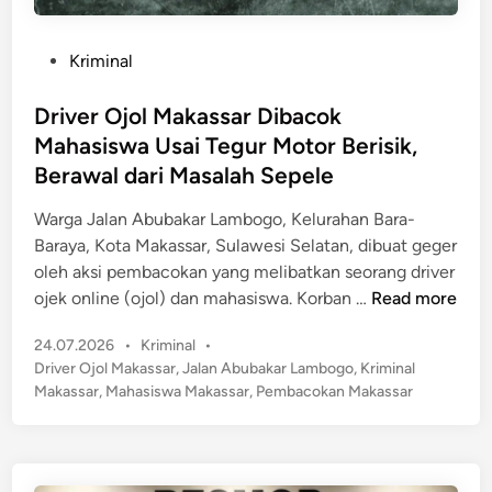
a
y
a
i
P
Kriminal
n
2
o
K
T
s
Driver Ojol Makassar Dibacok
o
a
t
r
Mahasiswa Usai Tegur Motor Berisik,
h
e
u
Berawal dari Masalah Sepele
u
d
p
n
i
Warga Jalan Abubakar Lambogo, Kelurahan Bara-
s
D
n
Baraya, Kota Makassar, Sulawesi Selatan, dibuat geger
i
i
oleh aksi pembacokan yang melibatkan seorang driver
S
d
D
ojek online (ojol) dan mahasiswa. Korban …
Read more
e
u
r
r
g
P
24.07.2026
•
Kriminal
•
i
a
a
o
Driver Ojol Makassar
,
Jalan Abubakar Lambogo
,
Kriminal
v
g
D
s
Makassar
,
Mahasiswa Makassar
,
Pembacokan Makassar
e
a
t
i
r
m
e
c
O
R
d
u
j
p
i