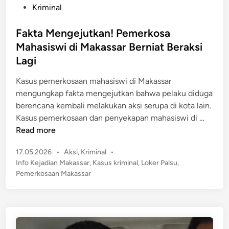
a
s
o
Kriminal
r
a
s
T
r
t
Fakta Mengejutkan! Pemerkosa
e
D
e
Mahasiswi di Makassar Berniat Beraksi
w
i
d
Lagi
a
t
i
s
a
n
Kasus pemerkosaan mahasiswi di Makassar
U
n
mengungkap fakta mengejutkan bahwa pelaku diduga
s
g
berencana kembali melakukan aksi serupa di kota lain.
a
k
F
Kasus pemerkosaan dan penyekapan mahasiswi di …
i
a
a
Read more
D
p
k
i
P
17.05.2026
•
Aksi
,
Kriminal
•
t
d
o
Info Kejadian Makassar
,
Kasus kriminal
,
Loker Palsu
,
a
u
s
Pemerkosaan Makassar
M
t
g
e
e
a
n
d
D
g
i
i
n
e