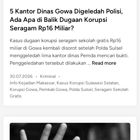
o
a
r
s
5 Kantor Dinas Gowa Digeledah Polisi,
n
S
t
Ada Apa di Balik Dugaan Korupsi
T
e
e
a
Seragam Rp16 Miliar?
r
d
r
a
i
Kasus dugaan korupsi seragam sekolah gratis Rp16
a
n
n
miliar di Gowa kembali disorot setelah Polda Sulsel
k
g
menggeledah lima kantor dinas Pemda mencari bukti.
a
W
5
Penggeledahan tersebut dilakukan …
Read more
n
a
K
B
r
P
30.07.2026
•
Kriminal
•
a
e
g
o
Info Kejadian Makassar
,
Kasus Korupsi Sulawesi Selatan
,
n
r
s
a
Korupsi Gowa
,
Pemkab Gowa
,
Polda Sulsel
,
Seragam Sekolah
t
h
t
Gratis
T
o
a
e
a
r
s
d
m
D
i
i
a
n
i
l
j
n
D
e
a
i