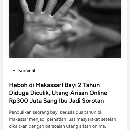
n
s
t
e
G
a
,
o
n
K
w
g
e
a
k
n
D
a
d
i
p
a
g
r
e
a
l
P
Kriminal
a
e
o
n
d
s
Heboh di Makassar! Bayi 2 Tahun
P
a
t
Diduga Diculik, Utang Arisan Online
e
h
e
l
Rp300 Juta Sang Ibu Jadi Sorotan
P
d
a
o
i
Penculikan seorang bayi berusia dua tahun di
k
l
n
Makassar menjadi perhatian luas masyarakat setelah
u
i
dikaitkan dengan persoalan utang arisan online.
D