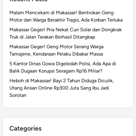
r
u
n
Malam Mencekam di Makassar! Bentrokan Geng
S
i
Motor dan Warga Berakhir Tragis, Ada Korban Terluka
e
a
k
Makassar Geger! Pria Nekat Curi Solar dan Dongkrak
t
a
Truk di Jalan Tarakan Berhasil Ditangkap
B
p
Makassar Geger! Geng Motor Serang Warga
e
d
Tamajene, Kendaraan Pelaku Dibakar Massa
r
a
a
5 Kantor Dinas Gowa Digeledah Polisi, Ada Apa di
n
k
Balik Dugaan Korupsi Seragam Rp16 Miliar?
P
s
e
Heboh di Makassar! Bayi 2 Tahun Diduga Diculik,
i
r
Utang Arisan Online Rp300 Juta Sang Ibu Jadi
L
k
Sorotan
a
o
g
s
i
a
M
Categories
a