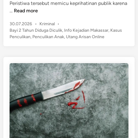
s
Peristiwa tersebut memicu keprihatinan publik karena
i
i
H
…
Read more
b
,
e
a
A
P
30.07.2026
•
Kriminal
•
b
k
d
o
Bayi 2 Tahun Diduga Diculik
,
Info Kejadian Makassar
,
Kasus
o
a
s
a
Penculikan
,
Penculikan Anak
,
Utang Arisan Online
h
r
t
A
d
M
e
p
i
a
d
a
M
i
s
d
n
a
s
i
k
a
B
a
a
s
l
s
i
a
k
r
D
!
u
B
g
a