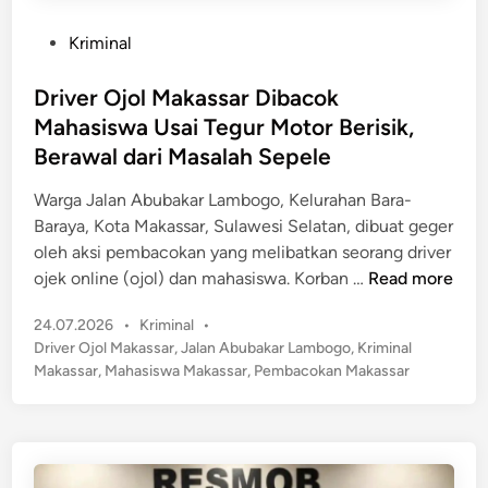
y
a
i
P
Kriminal
n
2
o
K
T
s
Driver Ojol Makassar Dibacok
o
a
t
r
Mahasiswa Usai Tegur Motor Berisik,
h
e
u
Berawal dari Masalah Sepele
u
d
p
n
i
Warga Jalan Abubakar Lambogo, Kelurahan Bara-
s
D
n
Baraya, Kota Makassar, Sulawesi Selatan, dibuat geger
i
i
oleh aksi pembacokan yang melibatkan seorang driver
S
d
D
ojek online (ojol) dan mahasiswa. Korban …
Read more
e
u
r
r
g
P
24.07.2026
•
Kriminal
•
i
a
a
o
Driver Ojol Makassar
,
Jalan Abubakar Lambogo
,
Kriminal
v
g
D
s
Makassar
,
Mahasiswa Makassar
,
Pembacokan Makassar
e
a
t
i
r
m
e
c
O
R
d
u
j
p
i
l
n
o
1