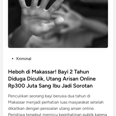
t
e
G
a
,
o
n
K
w
g
e
a
k
n
D
a
d
i
p
a
g
r
e
a
l
P
Kriminal
a
e
o
n
d
s
Heboh di Makassar! Bayi 2 Tahun
P
a
t
Diduga Diculik, Utang Arisan Online
e
h
e
l
Rp300 Juta Sang Ibu Jadi Sorotan
P
d
a
o
i
Penculikan seorang bayi berusia dua tahun di
k
l
n
Makassar menjadi perhatian luas masyarakat setelah
u
i
dikaitkan dengan persoalan utang arisan online.
D
s
Peristiwa tersebut memicu keprihatinan publik karena
i