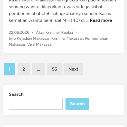
g
U
seorang wanita dilaporkan tewas diduga akibat
M
B
pemberian obat oleh selingkuhannya sendiri. Kasus
a
e
V
kematian wanita berinisial MH (40) di …
Read more
k
r
I
a
n
P
22.05.2026
•
Aksi
,
Kriminal
,
Reaksi
•
R
s
i
o
Info Kejadian Makassar
,
Kriminal Makassar
,
Pembunuhan
A
s
l
s
Makassar
,
Viral Makassar
L
a
t
a
!
r
e
i
W
d
R
Posts
a
i
1
2
…
56
Next
p
n
pagination
n
6
i
,
t
3
Search
a
5
d
Search
T
i
r
M
i
a
l