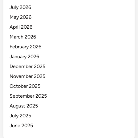
i
July 2026
n
May 2026
g
April 2026
k
u
March 2026
h
February 2026
a
January 2026
n
n
December 2025
y
November 2025
a
October 2025
September 2025
August 2025
July 2025
June 2025