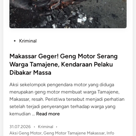
r
W
i
a
a
r
N
g
e
a
k
P
Kriminal
B
a
o
e
t
s
Makassar Geger! Geng Motor Serang
r
C
t
Warga Tamajene, Kendaraan Pelaku
a
u
e
k
Dibakar Massa
r
d
h
i
i
Aksi sekelompok pengendara motor yang diduga
i
S
n
merupakan geng motor membuat warga Tamajene,
r
o
Makassar, resah. Peristiwa tersebut menjadi perhatian
T
l
setelah terjadi penyerangan terhadap warga yang
r
a
M
kemudian …
Read more
a
r
a
g
d
P
31.07.2026
•
Kriminal
•
k
i
a
o
Aksi Geng Motor
,
Geng Motor Tamajene Makassar
,
Info
a