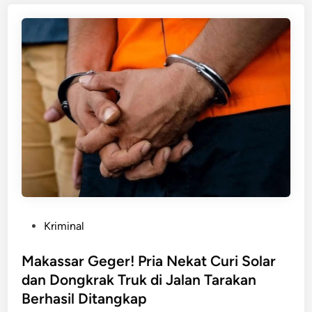
n
i
n
c
e
k
a
m
d
i
M
a
k
a
s
s
P
Kriminal
a
o
r
s
Makassar Geger! Pria Nekat Curi Solar
!
t
dan Dongkrak Truk di Jalan Tarakan
B
e
Berhasil Ditangkap
e
d