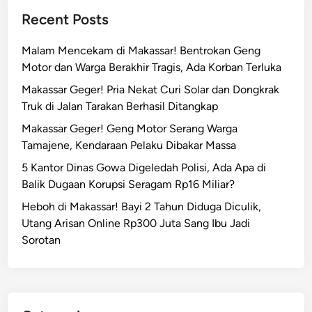
k
i
Recent Posts
a
u
s
n
Malam Mencekam di Makassar! Bentrokan Geng
s
,
Motor dan Warga Berakhir Tragis, Ada Korban Terluka
a
I
r
Makassar Geger! Pria Nekat Curi Solar dan Dongkrak
n
T
Truk di Jalan Tarakan Berhasil Ditangkap
i
e
Makassar Geger! Geng Motor Serang Warga
F
w
Tamajene, Kendaraan Pelaku Dibakar Massa
a
a
k
5 Kantor Dinas Gowa Digeledah Polisi, Ada Apa di
s
t
Balik Dugaan Korupsi Seragam Rp16 Miliar?
U
a
s
Heboh di Makassar! Bayi 2 Tahun Diduga Diculik,
n
a
Utang Arisan Online Rp300 Juta Sang Ibu Jadi
y
i
Sorotan
a
D
i
d
u