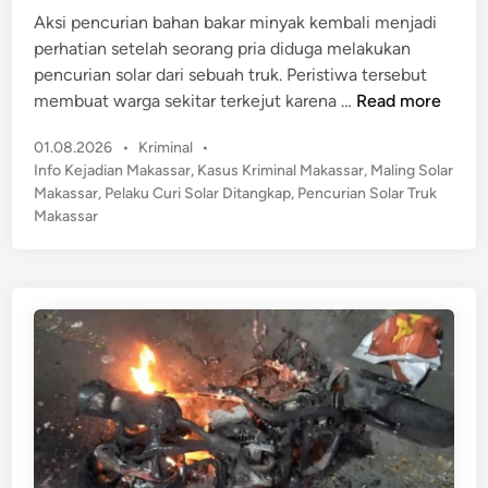
n
i
Aksi pencurian bahan bakar minyak kembali menjadi
t
n
perhatian setelah seorang pria diduga melakukan
r
pencurian solar dari sebuah truk. Peristiwa tersebut
o
M
membuat warga sekitar terkejut karena …
Read more
k
a
a
P
01.08.2026
•
Kriminal
•
k
n
o
Info Kejadian Makassar
,
Kasus Kriminal Makassar
,
Maling Solar
a
s
G
Makassar
,
Pelaku Curi Solar Ditangkap
,
Pencurian Solar Truk
s
t
Makassar
e
s
e
n
a
d
g
r
i
M
n
G
o
e
t
g
o
e
r
r
d
!
a
P
n