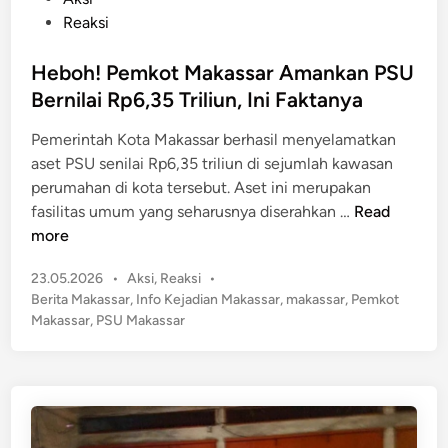
a
a
o
Reaksi
b
r
s
r
D
t
Heboh! Pemkot Makassar Amankan PSU
a
i
e
Bernilai Rp6,35 Triliun, Ini Faktanya
k
t
d
P
Pemerintah Kota Makassar berhasil menyelamatkan
a
i
o
aset PSU senilai Rp6,35 triliun di sejumlah kawasan
n
n
l
perumahan di kota tersebut. Aset ini merupakan
g
i
H
fasilitas umum yang seharusnya diserahkan …
Read
k
s
e
more
a
i
b
p
d
P
23.05.2026
•
Aksi
,
Reaksi
•
o
i
o
Berita Makassar
,
Info Kejadian Makassar
,
makassar
,
Pemkot
h
s
D
Makassar
,
PSU Makassar
!
t
e
P
e
p
e
d
a
m
i
n
n
k
M