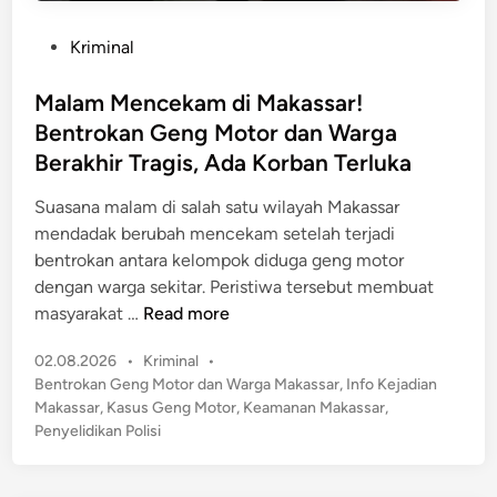
P
Kriminal
o
s
Malam Mencekam di Makassar!
t
Bentrokan Geng Motor dan Warga
e
Berakhir Tragis, Ada Korban Terluka
d
i
Suasana malam di salah satu wilayah Makassar
n
mendadak berubah mencekam setelah terjadi
bentrokan antara kelompok diduga geng motor
dengan warga sekitar. Peristiwa tersebut membuat
M
masyarakat …
Read more
a
P
02.08.2026
•
Kriminal
•
l
o
Bentrokan Geng Motor dan Warga Makassar
,
Info Kejadian
a
s
Makassar
,
Kasus Geng Motor
,
Keamanan Makassar
,
m
t
Penyelidikan Polisi
M
e
e
d