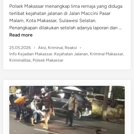
h
e
Polsek Makassar menangkap lima remaja yang diduga
a
R
terlibat kejahatan jalanan di Jalan Maccini Pasar
s
p
Malam, Kota Makassar, Sulawesi Selatan.
i
3
B
Penangkapan dilakukan setelah adanya laporan dan …
s
0
i
Read more
w
0
k
a
P
25.05.2026
•
Aksi
,
Kriminal
,
Reaksi
•
J
i
U
o
Info Kejadian Makassar
,
Kejahatan Jalanan
,
Kriminal Makassar
,
u
n
s
s
Kriminalitas
,
Polsek Makassar
t
R
t
a
a
e
e
i
S
s
d
T
a
a
i
e
n
n
h
g
g
W
u
I
a
r
b
r
M
u
g
o
J
a
t