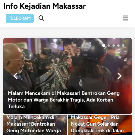
Skip
Info Kejadian Makassar
to
Mai
content
TELEGRAM
Open
Men
Search
Malam Mencekam di Makassar! Bentrokan Geng
Motor dan Warga Berakhir Tragis, Ada Korban
Terluka
Malam Mencekam di
Makassar Geger! Pria
Makassar! Bentrokan
Nekat Curi Solar dan
Geng Motor dan Warga
Dongkrak Truk di Jalan