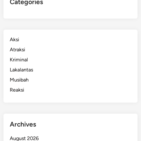
Categories
g
a
D
i
b
Aksi
e
Atraksi
r
i
Kriminal
O
Lakalantas
b
Musibah
a
t
Reaksi
O
l
e
h
Archives
S
e
August 2026
l