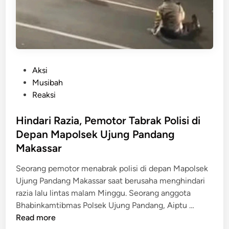
a
!
o
d
5
r
i
R
B
S
e
e
o
m
r
r
a
i
P
Aksi
o
j
s
o
Musibah
t
a
i
s
Reaksi
a
P
k
t
n
e
,
e
Hindari Razia, Pemotor Tabrak Polisi di
l
B
d
Depan Mapolsek Ujung Pandang
a
e
i
Makassar
k
r
n
u
a
Seorang pemotor menabrak polisi di depan Mapolsek
K
w
Ujung Pandang Makassar saat berusaha menghindari
e
a
razia lalu lintas malam Minggu. Seorang anggota
j
l
H
Bhabinkamtibmas Polsek Ujung Pandang, Aiptu …
a
d
i
Read more
h
a