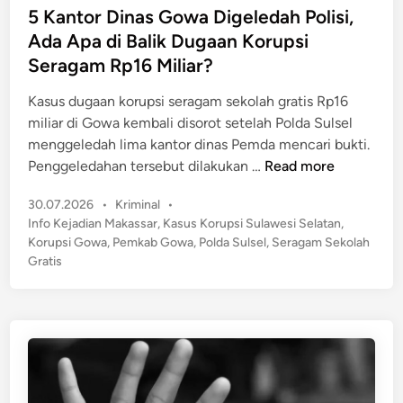
r
s
5 Kantor Dinas Gowa Digeledah Polisi,
n
S
t
Ada Apa di Balik Dugaan Korupsi
T
e
e
a
Seragam Rp16 Miliar?
r
d
r
a
i
Kasus dugaan korupsi seragam sekolah gratis Rp16
a
n
n
miliar di Gowa kembali disorot setelah Polda Sulsel
k
g
menggeledah lima kantor dinas Pemda mencari bukti.
a
W
5
Penggeledahan tersebut dilakukan …
Read more
n
a
K
B
r
P
30.07.2026
•
Kriminal
•
a
e
g
o
Info Kejadian Makassar
,
Kasus Korupsi Sulawesi Selatan
,
n
r
s
a
Korupsi Gowa
,
Pemkab Gowa
,
Polda Sulsel
,
Seragam Sekolah
t
h
t
Gratis
T
o
a
e
a
r
s
d
m
D
i
i
a
n
i
l
j
n
D
e
a
i
n
s