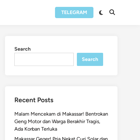
Switch
TELEGRAM
Open
to
Search
dark
mode
Search
Search
Recent Posts
Malam Mencekam di Makassar! Bentrokan
Geng Motor dan Warga Berakhir Tragis,
Ada Korban Terluka
Makassar Geger! Pria Nekat Curi Solar dan