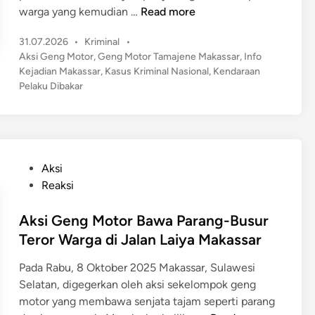
M
warga yang kemudian …
Read more
a
P
31.07.2026
•
Kriminal
•
k
o
Aksi Geng Motor
,
Geng Motor Tamajene Makassar
,
Info
a
s
Kejadian Makassar
,
Kasus Kriminal Nasional
,
Kendaraan
s
t
Pelaku Dibakar
s
e
a
d
r
i
n
G
e
P
Aksi
g
o
Reaksi
e
s
r
t
Aksi Geng Motor Bawa Parang-Busur
!
e
Teror Warga di Jalan Laiya Makassar
G
d
e
Pada Rabu, 8 Oktober 2025 Makassar, Sulawesi
i
n
Selatan, digegerkan oleh aksi sekelompok geng
n
g
motor yang membawa senjata tajam seperti parang
M