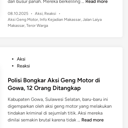
A
dan busur panah. Mereka berkeliling …
Read more
o
k
P
t
08.10.2025
•
Aksi
,
Reaksi
•
s
o
Aksi Geng Motor
,
Info Kejadian Makassar
,
Jalan Laiya
o
i
s
Makassar
,
Teror Warga
r
G
t
S
e
e
e
n
d
r
g
i
a
n
M
P
Aksi
n
o
o
Reaksi
g
t
s
W
o
t
Polisi Bongkar Aksi Geng Motor di
a
r
e
Gowa, 12 Orang Ditangkap
r
B
d
g
a
Kabupaten Gowa, Sulawesi Selatan, baru-baru ini
i
a
w
digemparkan oleh aksi geng motor yang melakukan
n
T
a
tindakan kriminal di sejumlah titik. Aksi mereka
a
P
P
dinilai semakin brutal karena tidak …
Read more
m
a
o