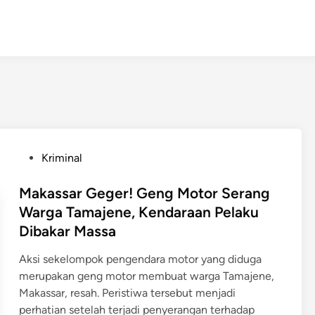
P
Kriminal
o
s
Makassar Geger! Geng Motor Serang
t
Warga Tamajene, Kendaraan Pelaku
e
Dibakar Massa
d
i
Aksi sekelompok pengendara motor yang diduga
n
merupakan geng motor membuat warga Tamajene,
Makassar, resah. Peristiwa tersebut menjadi
perhatian setelah terjadi penyerangan terhadap