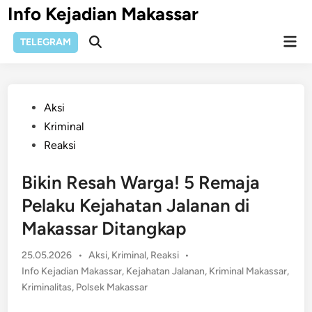
Skip
Info Kejadian Makassar
to
Mai
content
TELEGRAM
Open
Men
Search
Posted
Aksi
in
Kriminal
Reaksi
Bikin Resah Warga! 5 Remaja
Pelaku Kejahatan Jalanan di
Makassar Ditangkap
Posted
25.05.2026
•
Aksi
,
Kriminal
,
Reaksi
•
in
Info Kejadian Makassar
,
Kejahatan Jalanan
,
Kriminal Makassar
,
Kriminalitas
,
Polsek Makassar