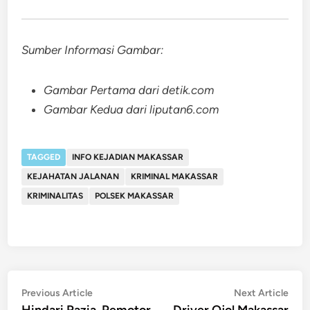
Sumber Informasi Gambar:
Gambar Pertama dari detik.com
Gambar Kedua dari liputan6.com
TAGGED
INFO KEJADIAN MAKASSAR
KEJAHATAN JALANAN
KRIMINAL MAKASSAR
KRIMINALITAS
POLSEK MAKASSAR
Post
Previous
Nex
Previous Article
Next Article
article:
artic
Hindari Razia, Pemotor
Driver Ojol Makassar