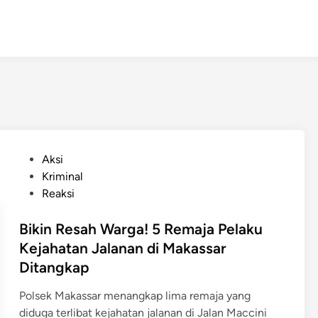
P
Aksi
o
Kriminal
s
Reaksi
t
e
Bikin Resah Warga! 5 Remaja Pelaku
d
Kejahatan Jalanan di Makassar
i
Ditangkap
n
Polsek Makassar menangkap lima remaja yang
diduga terlibat kejahatan jalanan di Jalan Maccini