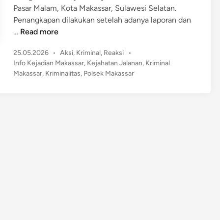
Pasar Malam, Kota Makassar, Sulawesi Selatan.
Penangkapan dilakukan setelah adanya laporan dan
B
…
Read more
i
P
25.05.2026
•
Aksi
,
Kriminal
,
Reaksi
•
k
o
Info Kejadian Makassar
,
Kejahatan Jalanan
,
Kriminal
i
s
Makassar
,
Kriminalitas
,
Polsek Makassar
n
t
R
e
e
d
s
i
n
a
h
W
a
r
g
a
!
5