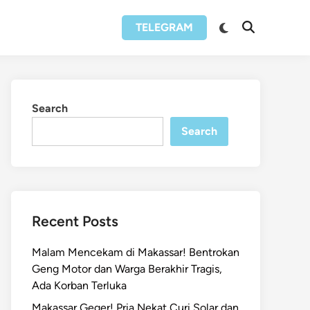
Switch
TELEGRAM
Open
to
Search
dark
mode
Search
Search
Recent Posts
Malam Mencekam di Makassar! Bentrokan
Geng Motor dan Warga Berakhir Tragis,
Ada Korban Terluka
Makassar Geger! Pria Nekat Curi Solar dan