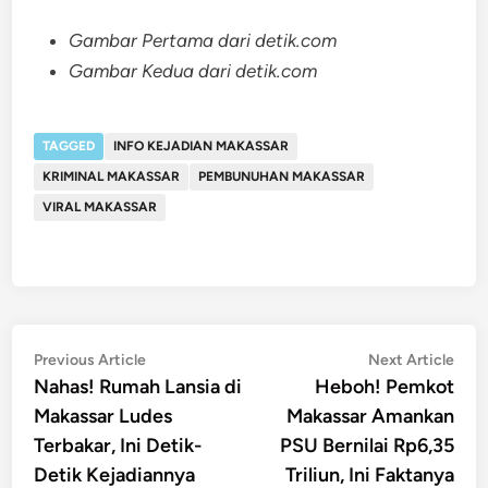
Gambar Pertama dari detik.com
Gambar Kedua dari detik.com
TAGGED
INFO KEJADIAN MAKASSAR
KRIMINAL MAKASSAR
PEMBUNUHAN MAKASSAR
VIRAL MAKASSAR
Post
Previous
Nex
Previous Article
Next Article
article:
artic
Nahas! Rumah Lansia di
Heboh! Pemkot
navigation
Makassar Ludes
Makassar Amankan
Terbakar, Ini Detik-
PSU Bernilai Rp6,35
Detik Kejadiannya
Triliun, Ini Faktanya