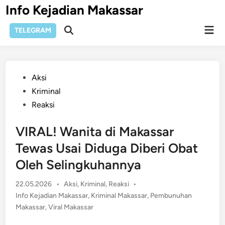
Skip
Info Kejadian Makassar
to
Mai
content
TELEGRAM
Open
Men
Search
Posted
Aksi
in
Kriminal
Reaksi
VIRAL! Wanita di Makassar
Tewas Usai Diduga Diberi Obat
Oleh Selingkuhannya
Posted
22.05.2026
•
Aksi
,
Kriminal
,
Reaksi
•
in
Info Kejadian Makassar
,
Kriminal Makassar
,
Pembunuhan
Makassar
,
Viral Makassar