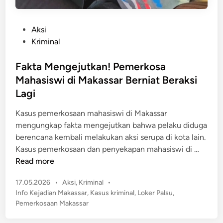
P
Aksi
o
Kriminal
s
t
Fakta Mengejutkan! Pemerkosa
e
Mahasiswi di Makassar Berniat Beraksi
d
Lagi
i
n
Kasus pemerkosaan mahasiswi di Makassar
mengungkap fakta mengejutkan bahwa pelaku diduga
berencana kembali melakukan aksi serupa di kota lain.
F
Kasus pemerkosaan dan penyekapan mahasiswi di …
a
Read more
k
P
17.05.2026
•
Aksi
,
Kriminal
•
t
o
Info Kejadian Makassar
,
Kasus kriminal
,
Loker Palsu
,
a
s
Pemerkosaan Makassar
M
t
e