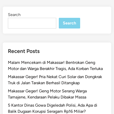
e
n
d
g
i
Search
n
e
Search
j
u
t
k
a
Recent Posts
n
!
Malam Mencekam di Makassar! Bentrokan Geng
P
Motor dan Warga Berakhir Tragis, Ada Korban Terluka
e
Makassar Geger! Pria Nekat Curi Solar dan Dongkrak
m
Truk di Jalan Tarakan Berhasil Ditangkap
e
r
Makassar Geger! Geng Motor Serang Warga
k
Tamajene, Kendaraan Pelaku Dibakar Massa
o
5 Kantor Dinas Gowa Digeledah Polisi, Ada Apa di
s
Balik Dugaan Korupsi Seragam Rp16 Miliar?