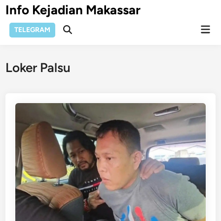
Skip
Info Kejadian Makassar
to
Mai
content
TELEGRAM
Open
Men
Search
Loker Palsu