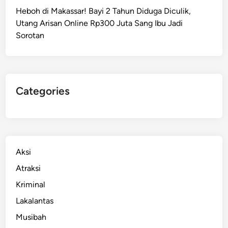
a
Heboh di Makassar! Bayi 2 Tahun Diduga Diculik,
M
Utang Arisan Online Rp300 Juta Sang Ibu Jadi
a
Sorotan
h
a
s
i
s
Categories
w
i
d
i
M
Aksi
a
Atraksi
k
Kriminal
a
s
Lakalantas
s
Musibah
a