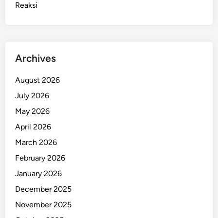
Reaksi
r
B
e
r
n
Archives
i
a
August 2026
t
July 2026
B
e
May 2026
r
April 2026
a
March 2026
k
s
February 2026
i
January 2026
L
December 2025
a
g
November 2025
i