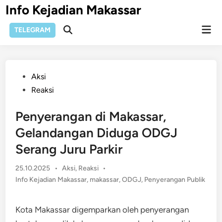
Skip
Info Kejadian Makassar
to
Mai
content
TELEGRAM
Open
Men
Search
Posted
Aksi
in
Reaksi
Penyerangan di Makassar,
Gelandangan Diduga ODGJ
Serang Juru Parkir
Posted
25.10.2025
•
Aksi
,
Reaksi
•
in
Info Kejadian Makassar
,
makassar
,
ODGJ
,
Penyerangan Publik
Kota Makassar digemparkan oleh penyerangan