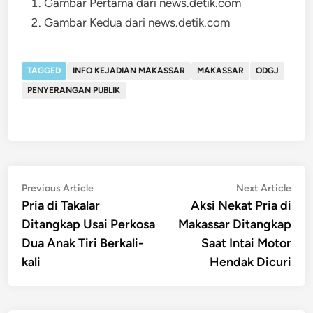
Gambar Pertama dari news.detik.com
Gambar Kedua dari news.detik.com
TAGGED
INFO KEJADIAN MAKASSAR
MAKASSAR
ODGJ
PENYERANGAN PUBLIK
Post
Previous
Nex
Previous Article
Next Article
article:
artic
Pria di Takalar
Aksi Nekat Pria di
navigation
Ditangkap Usai Perkosa
Makassar Ditangkap
Dua Anak Tiri Berkali-
Saat Intai Motor
kali
Hendak Dicuri