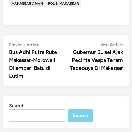
MAKASSAR AMAN
POLISI MAKASSAR
Post
Previous
Nex
Previous Article
Next Article
article:
artic
Bus Adhi Putra Rute
Gubernur Sulsel Ajak
navigation
Makassar-Morowali
Pecinta Vespa Tanam
Dilempari Batu di
Tabebuya Di Makassar
Lutim
Search
Search