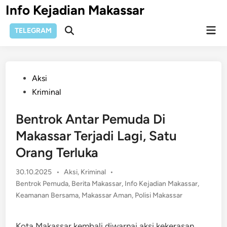
Skip
Info Kejadian Makassar
to
Mai
content
TELEGRAM
Open
Men
Search
Posted
Aksi
in
Kriminal
Bentrok Antar Pemuda Di
Makassar Terjadi Lagi, Satu
Orang Terluka
Posted
30.10.2025
•
Aksi
,
Kriminal
•
in
Bentrok Pemuda
,
Berita Makassar
,
Info Kejadian Makassar
,
Keamanan Bersama
,
Makassar Aman
,
Polisi Makassar
Kota Makassar kembali diwarnai aksi kekerasan