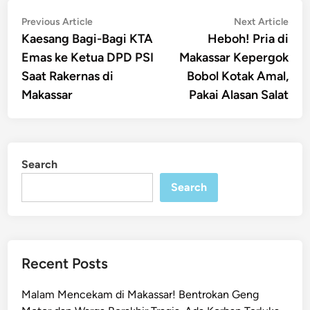
Post
Previous
Nex
Previous Article
Next Article
article:
artic
Kaesang Bagi-Bagi KTA
Heboh! Pria di
navigation
Emas ke Ketua DPD PSI
Makassar Kepergok
Saat Rakernas di
Bobol Kotak Amal,
Makassar
Pakai Alasan Salat
Search
Search
Recent Posts
Malam Mencekam di Makassar! Bentrokan Geng