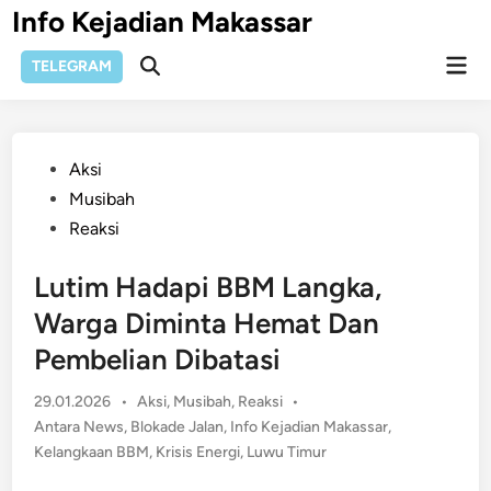
Skip
Info Kejadian Makassar
to
Mai
content
TELEGRAM
Open
Men
Search
Posted
Aksi
in
Musibah
Reaksi
Lutim Hadapi BBM Langka,
Warga Diminta Hemat Dan
Pembelian Dibatasi
Posted
29.01.2026
•
Aksi
,
Musibah
,
Reaksi
•
in
Antara News
,
Blokade Jalan
,
Info Kejadian Makassar
,
Kelangkaan BBM
,
Krisis Energi
,
Luwu Timur