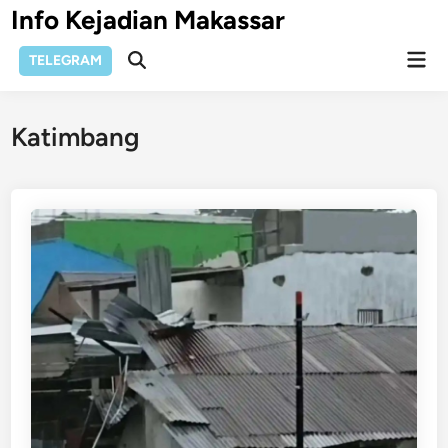
Skip
Info Kejadian Makassar
to
Mai
content
TELEGRAM
Open
Men
Search
Katimbang