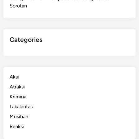
Sorotan
s
s
a
r
,
Categories
5
R
u
m
a
Aksi
h
Atraksi
H
Kriminal
a
n
Lakalantas
c
Musibah
u
Reaksi
r
!