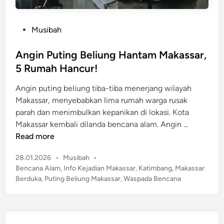
P
Musibah
o
s
Angin Puting Beliung Hantam Makassar,
t
5 Rumah Hancur!
e
Angin puting beliung tiba-tiba menerjang wilayah
d
Makassar, menyebabkan lima rumah warga rusak
i
parah dan menimbulkan kepanikan di lokasi. Kota
n
A
Makassar kembali dilanda bencana alam. Angin …
n
Read more
g
P
28.01.2026
•
Musibah
•
i
o
Bencana Alam
,
Info Kejadian Makassar
,
Katimbang
,
Makassar
n
s
Berduka
,
Puting Beliung Makassar
,
Waspada Bencana
P
t
u
e
t
d
i
i