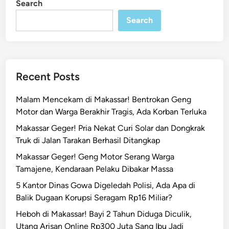
Search
n
n
Search
g
B
e
l
i
Recent Posts
u
n
Malam Mencekam di Makassar! Bentrokan Geng
g
Motor dan Warga Berakhir Tragis, Ada Korban Terluka
H
Makassar Geger! Pria Nekat Curi Solar dan Dongkrak
a
Truk di Jalan Tarakan Berhasil Ditangkap
n
t
Makassar Geger! Geng Motor Serang Warga
a
Tamajene, Kendaraan Pelaku Dibakar Massa
m
5 Kantor Dinas Gowa Digeledah Polisi, Ada Apa di
M
Balik Dugaan Korupsi Seragam Rp16 Miliar?
a
Heboh di Makassar! Bayi 2 Tahun Diduga Diculik,
k
Utang Arisan Online Rp300 Juta Sang Ibu Jadi
a