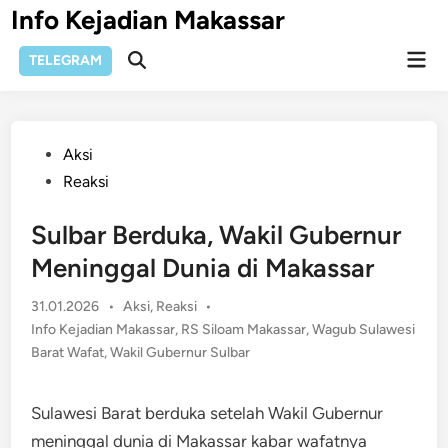
Skip
Info Kejadian Makassar
to
Mai
content
TELEGRAM
Open
Men
Search
Posted
Aksi
in
Reaksi
Sulbar Berduka, Wakil Gubernur
Meninggal Dunia di Makassar
Posted
31.01.2026
•
Aksi
,
Reaksi
•
in
Info Kejadian Makassar
,
RS Siloam Makassar
,
Wagub Sulawesi
Barat Wafat
,
Wakil Gubernur Sulbar
Sulawesi Barat berduka setelah Wakil Gubernur
meninggal dunia di Makassar kabar wafatnya