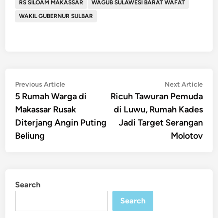
RS SILOAM MAKASSAR
WAGUB SULAWESI BARAT WAFAT
WAKIL GUBERNUR SULBAR
Post
Previous
Nex
Previous Article
Next Article
article:
artic
5 Rumah Warga di
Ricuh Tawuran Pemuda
navigation
Makassar Rusak
di Luwu, Rumah Kades
Diterjang Angin Puting
Jadi Target Serangan
Beliung
Molotov
Search
Search