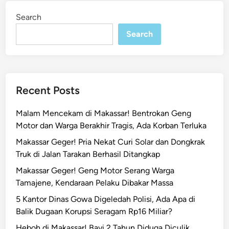
g
i
Search
n
a
Search
h
B
e
g
a
Recent Posts
l
!
Malam Mencekam di Makassar! Bentrokan Geng
C
Motor dan Warga Berakhir Tragis, Ada Korban Terluka
a
Makassar Geger! Pria Nekat Curi Solar dan Dongkrak
m
Truk di Jalan Tarakan Berhasil Ditangkap
a
t
Makassar Geger! Geng Motor Serang Warga
M
Tamajene, Kendaraan Pelaku Dibakar Massa
a
5 Kantor Dinas Gowa Digeledah Polisi, Ada Apa di
n
Balik Dugaan Korupsi Seragam Rp16 Miliar?
g
Heboh di Makassar! Bayi 2 Tahun Diduga Diculik,