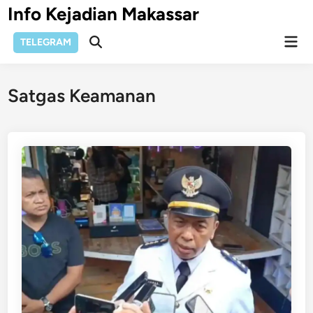
Skip
Info Kejadian Makassar
to
Mai
content
TELEGRAM
Open
Men
Search
Satgas Keamanan