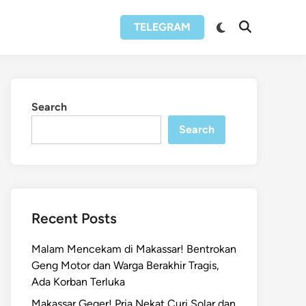
Switch
TELEGRAM
Open
to
Search
dark
mode
Search
Search
Recent Posts
Malam Mencekam di Makassar! Bentrokan
Geng Motor dan Warga Berakhir Tragis,
Ada Korban Terluka
Makassar Geger! Pria Nekat Curi Solar dan