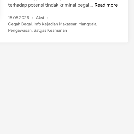
S
terhadap potensi tindak kriminal begal …
Read more
i
P
15.05.2026
•
Aksi
•
a
o
Cegah Begal
,
Info Kejadian Makassar
,
Manggala
,
g
s
Pengawasan
,
Satgas Keamanan
a
t
C
e
e
d
g
i
n
a
h
B
e
g
a
l
!
C
a
m