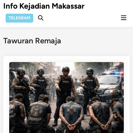
Skip
Info Kejadian Makassar
to
Mai
content
TELEGRAM
Open
Men
Search
Tawuran Remaja