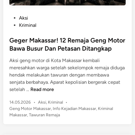
P
Aksi
o
Kriminal
s
t
Geger Makassar! 12 Remaja Geng Motor
e
Bawa Busur Dan Petasan Ditangkap
d
Aksi geng motor di Kota Makassar kembali
i
meresahkan warga setelah sekelompok remaja diduga
n
hendak melakukan tawuran dengan membawa
senjata berbahaya. Aparat kepolisian bergerak cepat
G
setelah …
Read more
e
P
14.05.2026
•
Aksi
,
Kriminal
•
g
o
Geng Motor Makassar
,
Info Kejadian Makassar
,
Kriminal
e
s
Makassar
,
Tawuran Remaja
r
t
M
e
a
d