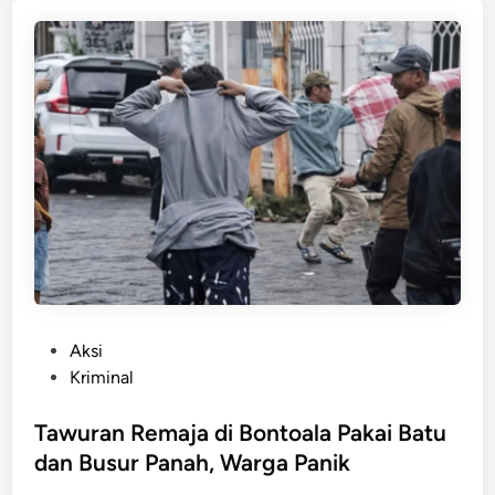
k
i
n
a
s
s
a
r
!
1
2
R
e
m
a
P
Aksi
j
o
Kriminal
a
s
G
t
Tawuran Remaja di Bontoala Pakai Batu
e
e
dan Busur Panah, Warga Panik
n
d
g