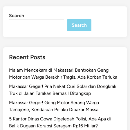
n
!
d
B
R
i
u
Search
n
e
s
m
Search
u
a
r
j
P
a
a
M
Recent Posts
n
a
a
k
Malam Mencekam di Makassar! Bentrokan Geng
h
a
Motor dan Warga Berakhir Tragis, Ada Korban Terluka
,
s
W
Makassar Geger! Pria Nekat Curi Solar dan Dongkrak
s
a
Truk di Jalan Tarakan Berhasil Ditangkap
a
r
r
Makassar Geger! Geng Motor Serang Warga
g
T
Tamajene, Kendaraan Pelaku Dibakar Massa
a
e
5 Kantor Dinas Gowa Digeledah Polisi, Ada Apa di
P
w
Balik Dugaan Korupsi Seragam Rp16 Miliar?
a
a