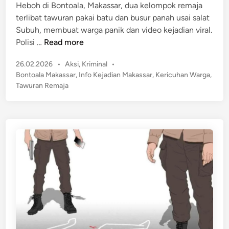
Heboh di Bontoala, Makassar, dua kelompok remaja
i
M
terlibat tawuran pakai batu dan busur panah usai salat
n
o
Subuh, membuat warga panik dan video kejadian viral.
t
T
Polisi …
Read more
o
a
r
P
26.02.2026
•
Aksi
,
Kriminal
•
w
B
o
Bontoala Makassar
,
Info Kejadian Makassar
,
Kericuhan Warga
,
u
s
a
Tawuran Remaja
r
t
w
a
e
a
n
d
B
R
i
u
n
e
s
m
u
a
r
j
D
a
a
d
n
i
P
B