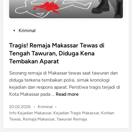
e
o
t
n
a
t
s
o
P
Kriminal
a
a
o
n
l
s
Tragis! Remaja Makassar Tewas di
D
a
t
i
Tengah Tawuran, Diduga Kena
P
e
t
Tembakan Aparat
a
d
a
k
i
Seorang remaja di Makassar tewas saat tawuran dan
n
a
n
diduga terkena tembakan polisi, simak kronologi
g
i
kejadian dan respons aparat. Peristiwa tragis terjadi di
k
B
T
Kota Makassar pada …
Read more
a
a
r
p
t
P
20.02.2026
•
Kriminal
•
a
u
o
Info Kejadian Makassar
,
Kejadian Tragis Makassar
,
Korban
g
d
s
Tewas
,
Remaja Makassar
,
Tawuran Remaja
i
t
a
s
e