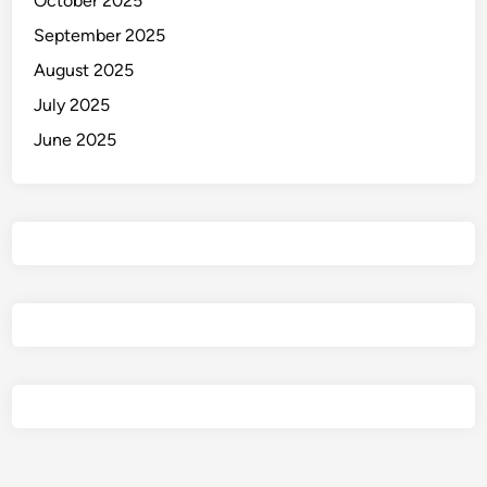
October 2025
a
September 2025
r
a
August 2025
t
July 2025
June 2025