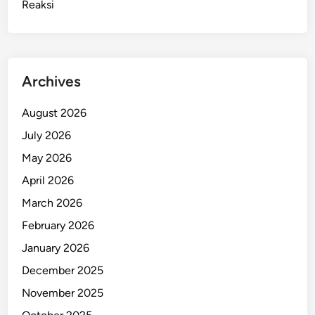
Reaksi
i
d
u
g
a
Archives
K
e
August 2026
n
July 2026
a
T
May 2026
e
April 2026
m
March 2026
b
a
February 2026
k
January 2026
a
December 2025
n
A
November 2025
p