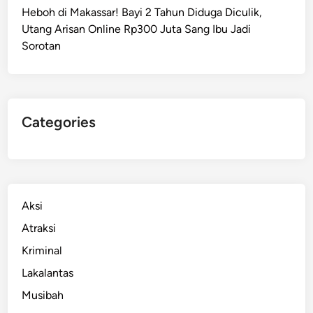
n
Heboh di Makassar! Bayi 2 Tahun Diduga Diculik,
s
i
Utang Arisan Online Rp300 Juta Sang Ibu Jadi
d
k
Sorotan
i
T
e
n
g
Categories
a
h
T
a
w
Aksi
u
Atraksi
r
Kriminal
a
n
Lakalantas
,
Musibah
D