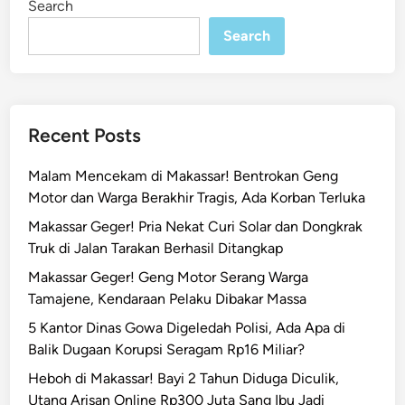
Search
n
e
m
Search
a
j
a
d
Recent Posts
i
B
Malam Mencekam di Makassar! Bentrokan Geng
o
Motor dan Warga Berakhir Tragis, Ada Korban Terluka
n
Makassar Geger! Pria Nekat Curi Solar dan Dongkrak
t
Truk di Jalan Tarakan Berhasil Ditangkap
o
a
Makassar Geger! Geng Motor Serang Warga
l
Tamajene, Kendaraan Pelaku Dibakar Massa
a
5 Kantor Dinas Gowa Digeledah Polisi, Ada Apa di
P
Balik Dugaan Korupsi Seragam Rp16 Miliar?
a
Heboh di Makassar! Bayi 2 Tahun Diduga Diculik,
k
Utang Arisan Online Rp300 Juta Sang Ibu Jadi
a