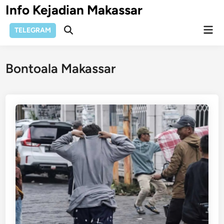
Skip
Info Kejadian Makassar
to
Mai
content
TELEGRAM
Open
Men
Search
Bontoala Makassar