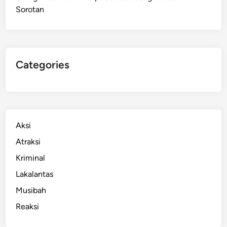
Sorotan
i
B
a
t
u
Categories
d
a
n
B
u
Aksi
s
Atraksi
u
Kriminal
r
P
Lakalantas
a
Musibah
n
Reaksi
a
h