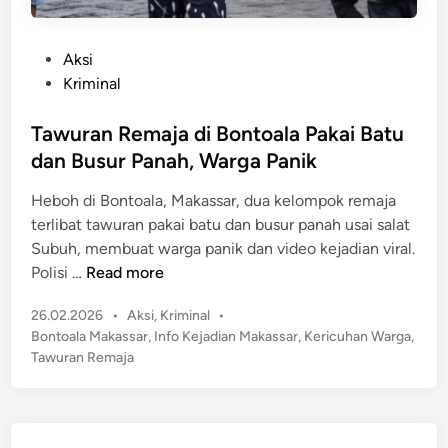
P
Aksi
o
Kriminal
s
t
Tawuran Remaja di Bontoala Pakai Batu
e
dan Busur Panah, Warga Panik
d
Heboh di Bontoala, Makassar, dua kelompok remaja
i
terlibat tawuran pakai batu dan busur panah usai salat
n
Subuh, membuat warga panik dan video kejadian viral.
T
Polisi …
Read more
a
P
26.02.2026
•
Aksi
,
Kriminal
•
w
o
Bontoala Makassar
,
Info Kejadian Makassar
,
Kericuhan Warga
,
u
s
Tawuran Remaja
r
t
a
e
n
d
R
i