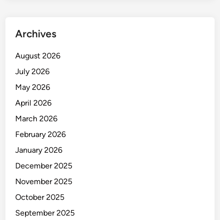
,
W
a
Archives
r
g
August 2026
a
July 2026
P
a
May 2026
n
April 2026
i
March 2026
k
February 2026
January 2026
December 2025
November 2025
October 2025
September 2025