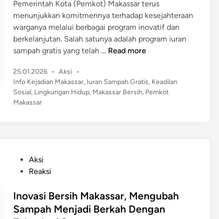
k
l
Pemerintah Kota (Pemkot) Makassar terus
d
a
L
e
menunjukkan komitmennya terhadap kesejahteraan
i
m
e
g
warganya melalui berbagai program inovatif dan
n
p
w
a
berkelanjutan. Salah satunya adalah program iuran
a
a
M
l
sampah gratis yang telah …
Read more
h
t
a
P
P
B
25.01.2026
•
Aksi
•
k
l
o
Info Kejadian Makassar
,
Iuran Sampah Gratis
,
Keadilan
a
a
a
s
Sosial
,
Lingkungan Hidup
,
Makassar Bersih
,
Pemkot
n
s
s
t
Makassar
k
s
e
t
S
a
d
i
a
r
i
k
m
n
T
D
p
e
P
Aksi
a
a
r
o
Reaksi
n
h
a
s
K
,
p
t
Inovasi Bersih Makassar, Mengubah
r
S
k
e
Sampah Menjadi Berkah Dengan
i
o
a
d