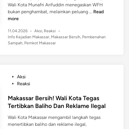
Wali Kota Munafri Arifuddin menegaskan WFH
M
bukan penghambat, melainkan peluang …
Read
e
more
s
P
11.04.2026
•
Aksi
,
Reaksi
•
k
o
Info Kejadian Makassar
,
Makassar Bersih
,
Pembenahan
i
s
Sampah
,
Pemkot Makassar
W
t
F
e
H
d
,
i
n
P
P
Aksi
e
o
Reaksi
m
s
k
t
Makassar Bersih! Wali Kota Tegas
o
e
Tertibkan Baliho Dan Reklame Ilegal
t
d
M
Wali Kota Makassar mengambil langkah tegas
i
a
menertibkan baliho dan reklame ilegal,
n
k