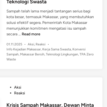
s
Teknologi Swasta
l
n
i
i
u
I
n
Sampah telah lama menjadi tantangan serius bagi
s
s
u
kota besar, termasuk Makassar, yang membutuhkan
L
i
r
solusi efektif segera. Pemerintah Kota Makassar
i
B
a
menunjukkan komitmen mengatasi isu sampah
n
e
n
I
secara …
Read more
g
r
S
n
k
s
a
P
01.11.2025
•
Aksi
,
Reaksi
•
o
u
i
o
m
Info Kejadian Makassar
,
Kerja Sama Swasta
,
Konversi
v
n
h
s
Sampah
,
Makassar Bersih
,
Teknologi Lingkungan
,
TPA Zero
p
a
g
t
Waste
D
a
s
a
e
a
h
i
n
d
n
G
B
i
!
P
r
n
e
e
a
r
P
Aksi
m
t
s
o
Reaksi
b
i
i
s
e
s
h
t
Krisis Sampah Makassar, Dewan Minta
r
,