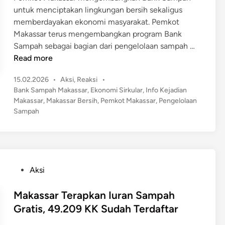
a
k
untuk menciptakan lingkungan bersih sekaligus
n
r
a
memberdayakan ekonomi masyarakat. Pemkot
B
,
h
Makassar terus mengembangkan program Bank
a
W
n
M
Sampah sebagai bagian dari pengelolaan sampah …
l
a
y
a
Read more
i
s
a
k
h
p
P
15.02.2026
•
Aksi
,
Reaksi
•
a
o
a
o
Bank Sampah Makassar
,
Ekonomi Sirkular
,
Info Kejadian
s
D
s
d
Makassar
,
Makassar Bersih
,
Pemkot Makassar
,
Pengelolaan
s
a
t
Sampah
a
a
n
e
L
r
R
d
o
B
i
e
n
n
e
k
j
r
l
P
Aksi
a
g
a
o
k
e
m
s
Makassar Terapkan Iuran Sampah
a
r
e
t
Gratis, 49.209 KK Sudah Terdaftar
n
a
I
e
S