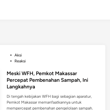
P
Aksi
o
Reaksi
s
t
Meski WFH, Pemkot Makassar
e
Percepat Pembenahan Sampah, Ini
d
Langkahnya
i
n
Di tengah kebijakan WFH bagi sebagian aparatur,
Pemkot Makassar memanfaatkannya untuk
mempercepat pembenahan pengelolaan sampah.