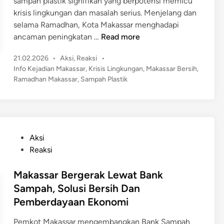
sampah plastik signifikan yang berpotensi memicu
n
l
krisis lingkungan dan masalah serius. Menjelang dan
a
i
selama Ramadhan, Kota Makassar menghadapi
h
K
R
ancaman peningkatan …
Read more
a
o
a
n
t
P
21.02.2026
•
Aksi
,
Reaksi
•
m
S
a
o
Info Kejadian Makassar
,
Krisis Lingkungan
,
Makassar Bersih
,
a
a
s
T
Ramadhan Makassar
,
Sampah Plastik
d
m
t
e
h
p
e
g
a
d
a
a
n
i
h
s
n
d
,
P
Aksi
T
i
I
o
Reaksi
e
M
n
s
r
a
i
t
Makassar Bergerak Lewat Bank
t
k
L
e
Sampah, Solusi Bersih Dan
i
a
a
d
b
Pemberdayaan Ekonomi
s
n
i
k
s
g
n
Pemkot Makassar mengembangkan Bank Sampah
a