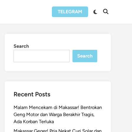
Switch
TELEGRAM
Open
to
Search
dark
mode
Search
Search
Recent Posts
Malam Mencekam di Makassar! Bentrokan
Geng Motor dan Warga Berakhir Tragis,
Ada Korban Terluka
Makassar Geger! Pria Nekat Curi Solar dan