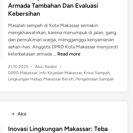
M
e
Armada Tambahan Dan Evaluasi
d
4
a
d
Kebersihan
a
9
k
i
y
.
a
n
Masalah sampah di Kota Makassar semakin
a
2
s
mengkhawatirkan, karena menumpuk di jalan, gang,
a
0
s
dan pemukiman warga, mengganggu kenyamanan
n
9
a
sehari-hari. Anggota DPRD Kota Makassar menyoroti
E
K
r
K
keterbatasan armada …
Read more
k
K
,
r
o
S
M
P
21.10.2025
•
Aksi
,
Reaksi
•
i
n
u
e
o
DPRD Makassar
,
Info Kejadian Makassar
,
Krisis Sampah
,
s
o
d
s
Lingkungan Hidup
,
Makassar Bersih
,
Pengelolaan Sampah
n
i
m
a
t
g
s
i
e
h
u
S
d
T
b
a
i
e
a
n
m
P
r
Aksi
h
p
o
d
S
a
s
Inovasi Lingkungan Makassar: Teba
a
a
h