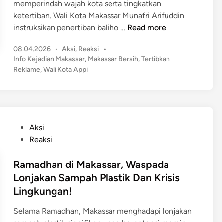
memperindah wajah kota serta tingkatkan
a
ketertiban. Wali Kota Makassar Munafri Arifuddin
s
M
instruksikan penertiban baliho …
Read more
s
a
a
P
08.04.2026
•
Aksi
,
Reaksi
•
k
o
r
Info Kejadian Makassar
,
Makassar Bersih
,
Tertibkan
a
s
Reklame
,
Wali Kota Appi
P
s
t
e
s
e
r
a
d
c
r
i
e
n
B
P
Aksi
p
e
o
Reaksi
a
r
s
t
s
t
Ramadhan di Makassar, Waspada
P
i
e
Lonjakan Sampah Plastik Dan Krisis
e
h
d
Lingkungan!
m
!
i
b
W
n
Selama Ramadhan, Makassar menghadapi lonjakan
e
a