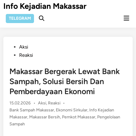
Skip
Info Kejadian Makassar
to
Mai
content
TELEGRAM
Open
Men
Search
Posted
Aksi
in
Reaksi
Makassar Bergerak Lewat Bank
Sampah, Solusi Bersih Dan
Pemberdayaan Ekonomi
Posted
15.02.2026
•
Aksi
,
Reaksi
•
in
Bank Sampah Makassar
,
Ekonomi Sirkular
,
Info Kejadian
Makassar
,
Makassar Bersih
,
Pemkot Makassar
,
Pengelolaan
Sampah