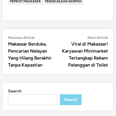
PEMKOT MAKASSAR
PENGELOLAAN SAMPAH
Post
Previous
Nex
Previous Article
Next Article
article:
artic
Makassar Berduka,
Viral di Makassar!
navigation
Pencarian Nelayan
Karyawan Minimarket
Yang Hilang Berakhir
Tertangkap Rekam
Tanpa Kepastian
Pelanggan di Toilet
Search
Search