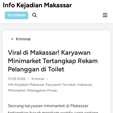
Skip
Info Kejadian Makassar
to
Mai
content
TELEGRAM
Open
Men
Search
Posted
Kriminal
in
Viral di Makassar! Karyawan
Minimarket Tertangkap Rekam
Pelanggan di Toilet
Posted
15.02.2026
•
Kriminal
•
in
Info Kejadian Makassar
,
Karyawan Terciduk
,
makassar
,
Minimarket
,
Pelanggaran Privasi
Seorang karyawan minimarket di Makassar
tertangkap basah merekam wanita yang sedang