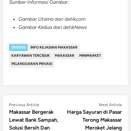
Sumber Informasi Gambar:
Gambar Utama dari detikcom
Gambar Kedua dari detikNews
TAGGED
INFO KEJADIAN MAKASSAR
KARYAWAN TERCIDUK
MAKASSAR
MINIMARKET
PELANGGARAN PRIVASI
Post
Previous
Nex
Previous Article
Next Article
article:
artic
Makassar Bergerak
Harga Sayuran di Pasar
navigation
Lewat Bank Sampah,
Terong Makassar
Solusi Bersih Dan
Meroket Jelang