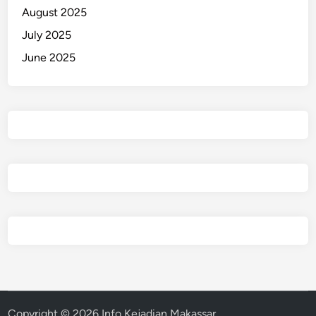
t
August 2025
July 2025
June 2025
Copyright © 2026
Info Kejadian Makassar
.