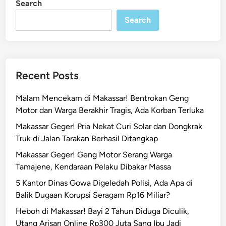
Search
n
k
Search
a
s
s
a
r
Recent Posts
!
K
Malam Mencekam di Makassar! Bentrokan Geng
a
Motor dan Warga Berakhir Tragis, Ada Korban Terluka
r
Makassar Geger! Pria Nekat Curi Solar dan Dongkrak
y
Truk di Jalan Tarakan Berhasil Ditangkap
a
w
Makassar Geger! Geng Motor Serang Warga
a
Tamajene, Kendaraan Pelaku Dibakar Massa
n
5 Kantor Dinas Gowa Digeledah Polisi, Ada Apa di
M
Balik Dugaan Korupsi Seragam Rp16 Miliar?
i
Heboh di Makassar! Bayi 2 Tahun Diduga Diculik,
n
Utang Arisan Online Rp300 Juta Sang Ibu Jadi
i