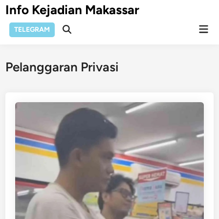
Skip
Info Kejadian Makassar
to
Mai
content
TELEGRAM
Open
Men
Search
Pelanggaran Privasi