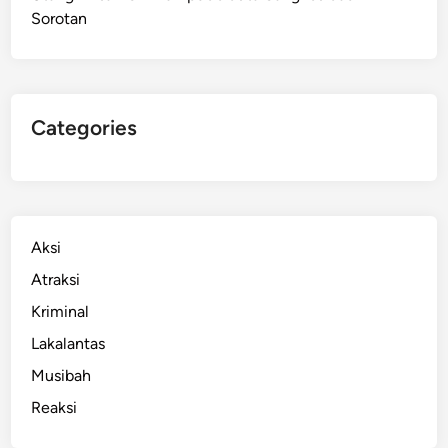
Sorotan
m
a
r
k
e
Categories
t
T
e
r
t
Aksi
a
Atraksi
n
Kriminal
g
k
Lakalantas
a
Musibah
p
Reaksi
R
e