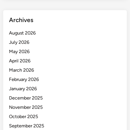
k
a
m
Archives
P
e
August 2026
l
July 2026
a
n
May 2026
g
April 2026
g
March 2026
a
n
February 2026
d
January 2026
i
December 2025
T
o
November 2025
i
October 2025
l
September 2025
e