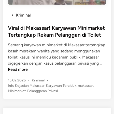
P
Kriminal
o
s
Viral di Makassar! Karyawan Minimarket
t
Tertangkap Rekam Pelanggan di Toilet
e
Seorang karyawan minimarket di Makassar tertangkap
d
basah merekam wanita yang sedang menggunakan
i
toilet, kasus ini memicu kecaman publik. Makassar
n
V
digegerkan dengan kasus pelanggaran privasi yang …
i
Read more
r
P
15.02.2026
•
Kriminal
•
a
o
Info Kejadian Makassar
,
Karyawan Terciduk
,
makassar
,
l
s
Minimarket
,
Pelanggaran Privasi
d
t
i
e
M
d
a
i