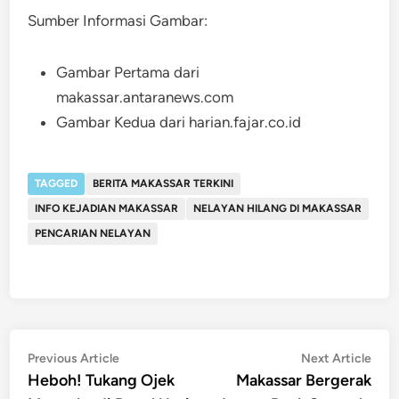
Sumber Informasi Gambar:
Gambar Pertama dari
makassar.antaranews.com
Gambar Kedua dari harian.fajar.co.id
TAGGED
BERITA MAKASSAR TERKINI
INFO KEJADIAN MAKASSAR
NELAYAN HILANG DI MAKASSAR
PENCARIAN NELAYAN
Post
Previous
Nex
Previous Article
Next Article
article:
artic
Heboh! Tukang Ojek
Makassar Bergerak
navigation