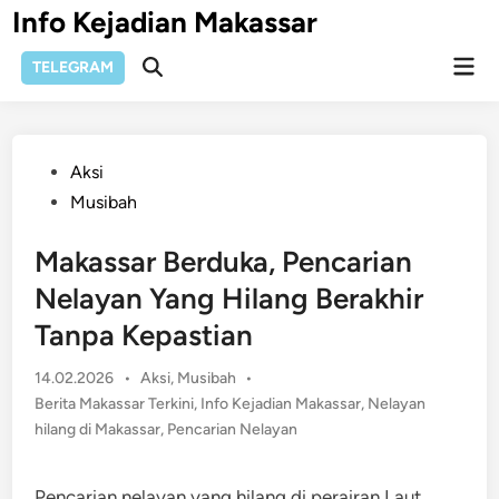
Skip
Info Kejadian Makassar
to
Mai
content
TELEGRAM
Open
Men
Search
Posted
Aksi
in
Musibah
Makassar Berduka, Pencarian
Nelayan Yang Hilang Berakhir
Tanpa Kepastian
Posted
14.02.2026
•
Aksi
,
Musibah
•
in
Berita Makassar Terkini
,
Info Kejadian Makassar
,
Nelayan
hilang di Makassar
,
Pencarian Nelayan
Pencarian nelayan yang hilang di perairan Laut