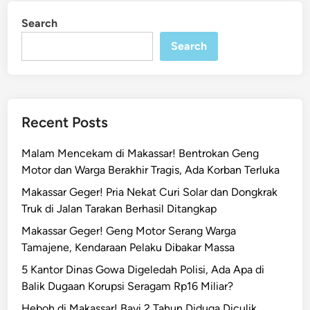
L
i
Search
n
i
n
Search
g
k
u
n
Recent Posts
g
a
Malam Mencekam di Makassar! Bentrokan Geng
n
Motor dan Warga Berakhir Tragis, Ada Korban Terluka
M
Makassar Geger! Pria Nekat Curi Solar dan Dongkrak
a
Truk di Jalan Tarakan Berhasil Ditangkap
k
a
Makassar Geger! Geng Motor Serang Warga
s
Tamajene, Kendaraan Pelaku Dibakar Massa
s
5 Kantor Dinas Gowa Digeledah Polisi, Ada Apa di
a
Balik Dugaan Korupsi Seragam Rp16 Miliar?
r
Heboh di Makassar! Bayi 2 Tahun Diduga Diculik,