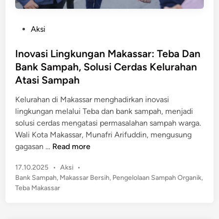
P
Aksi
o
s
Inovasi Lingkungan Makassar: Teba Dan
t
Bank Sampah, Solusi Cerdas Kelurahan
e
Atasi Sampah
d
i
Kelurahan di Makassar menghadirkan inovasi
n
lingkungan melalui Teba dan bank sampah, menjadi
solusi cerdas mengatasi permasalahan sampah warga.
Wali Kota Makassar, Munafri Arifuddin, mengusung
I
gagasan …
Read more
n
P
17.10.2025
•
Aksi
•
o
o
Bank Sampah
,
Makassar Bersih
,
Pengelolaan Sampah Organik
,
v
s
Teba Makassar
a
t
s
e
i
d