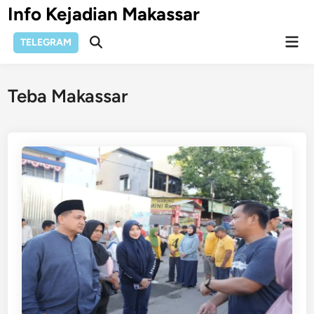
Skip
Info Kejadian Makassar
to
Mai
content
TELEGRAM
Open
Men
Search
Teba Makassar