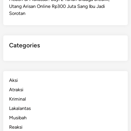
:
Utang Arisan Online Rp300 Juta Sang Ibu Jadi
T
Sorotan
e
b
a
D
a
Categories
n
B
a
n
k
Aksi
S
Atraksi
a
Kriminal
m
p
Lakalantas
a
Musibah
h
Reaksi
,