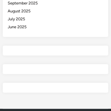
September 2025
a
n
August 2025
A
July 2025
t
June 2025
a
s
i
S
a
m
p
a
h