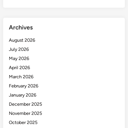
S
o
l
u
Archives
s
i
August 2026
C
July 2026
e
r
May 2026
d
April 2026
a
March 2026
s
K
February 2026
e
January 2026
l
December 2025
u
r
November 2025
a
October 2025
h