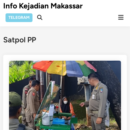
Skip
Info Kejadian Makassar
to
Mai
content
TELEGRAM
Open
Men
Search
Satpol PP