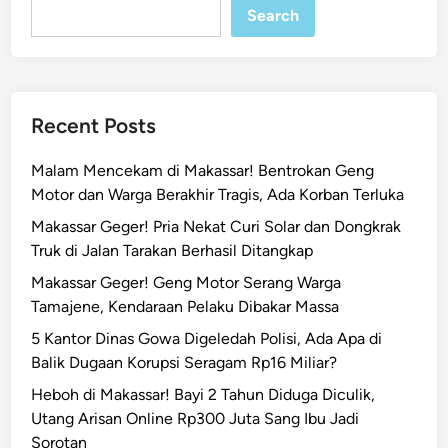
Search
o
t
o
a
r
Recent Posts
J
a
Malam Mencekam di Makassar! Bentrokan Geng
l
Motor dan Warga Berakhir Tragis, Ada Korban Terluka
a
Makassar Geger! Pria Nekat Curi Solar dan Dongkrak
n
Truk di Jalan Tarakan Berhasil Ditangkap
U
r
Makassar Geger! Geng Motor Serang Warga
i
Tamajene, Kendaraan Pelaku Dibakar Massa
p
5 Kantor Dinas Gowa Digeledah Polisi, Ada Apa di
S
Balik Dugaan Korupsi Seragam Rp16 Miliar?
u
Heboh di Makassar! Bayi 2 Tahun Diduga Diculik,
m
Utang Arisan Online Rp300 Juta Sang Ibu Jadi
o
Sorotan
h