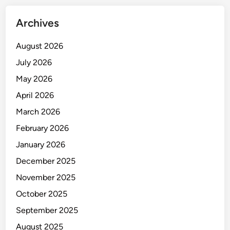
s
a
Archives
r
D
August 2026
i
July 2026
t
e
May 2026
r
April 2026
t
March 2026
i
b
February 2026
k
January 2026
a
December 2025
n
S
November 2025
a
October 2025
t
September 2025
p
o
August 2025