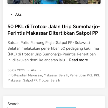
P
Aksi
o
s
50 PKL di Trotoar Jalan Urip Sumoharjo-
t
Perintis Makassar Ditertibkan Satpol PP
e
Satuan Polisi Pamong Praja (Satpol PP) Sulawesi
d
Selatan melakukan penertiban 50 pedagang kaki lima
i
(PKL) di trotoar Urip Sumoharjo-Perintis. Penertiban
n
5
ini dilakukan demi kelancaran lalu …
Read more
0
P
30.07.2025
•
Aksi
•
P
o
Info Kejadian Makassar
,
Makassar Bersih
,
Penertiban PKL
,
PKL
K
s
Makassar
,
Satpol PP
,
Trotoar Bersih
L
t
d
e
i
d
T
i
Search
n
r