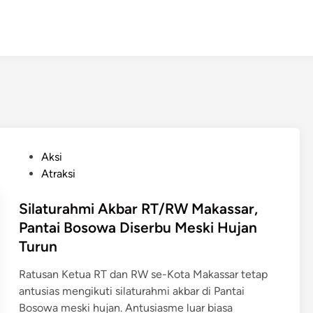
P
Aksi
o
Atraksi
s
t
Silaturahmi Akbar RT/RW Makassar,
e
Pantai Bosowa Diserbu Meski Hujan
d
Turun
i
n
Ratusan Ketua RT dan RW se-Kota Makassar tetap
antusias mengikuti silaturahmi akbar di Pantai
Bosowa meski hujan. Antusiasme luar biasa