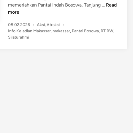
S
memeriahkan Pantai Indah Bosowa, Tanjung …
Read
i
more
l
P
08.02.2026
•
Aksi
,
Atraksi
•
a
o
Info Kejadian Makassar
,
makassar
,
Pantai Bosowa
,
RT RW
,
t
s
Silaturahmi
u
t
r
e
a
d
h
i
n
m
i
A
k
b
a
r
R
T
/