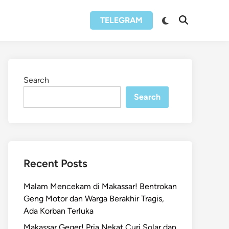
Switch
TELEGRAM
Open
to
Search
dark
mode
Search
Search
Recent Posts
Malam Mencekam di Makassar! Bentrokan
Geng Motor dan Warga Berakhir Tragis,
Ada Korban Terluka
Makassar Geger! Pria Nekat Curi Solar dan