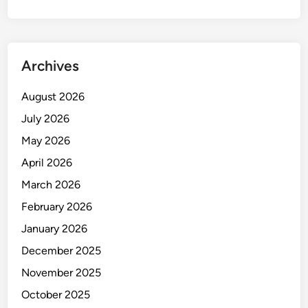
s
e
r
b
Archives
u
M
August 2026
e
July 2026
s
k
May 2026
i
April 2026
H
March 2026
u
j
February 2026
a
January 2026
n
December 2025
T
u
November 2025
r
October 2025
u