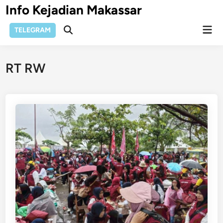
Skip
Info Kejadian Makassar
to
Mai
content
TELEGRAM
Open
Men
Search
RT RW