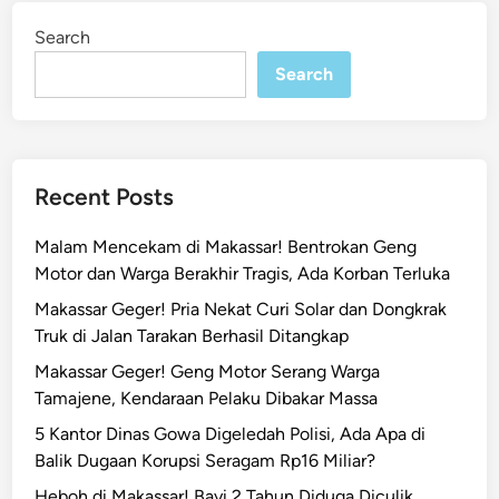
a
i
Search
n
h
Search
m
i
A
k
b
Recent Posts
a
r
Malam Mencekam di Makassar! Bentrokan Geng
R
Motor dan Warga Berakhir Tragis, Ada Korban Terluka
T
Makassar Geger! Pria Nekat Curi Solar dan Dongkrak
/
Truk di Jalan Tarakan Berhasil Ditangkap
R
W
Makassar Geger! Geng Motor Serang Warga
M
Tamajene, Kendaraan Pelaku Dibakar Massa
a
5 Kantor Dinas Gowa Digeledah Polisi, Ada Apa di
k
Balik Dugaan Korupsi Seragam Rp16 Miliar?
a
Heboh di Makassar! Bayi 2 Tahun Diduga Diculik,