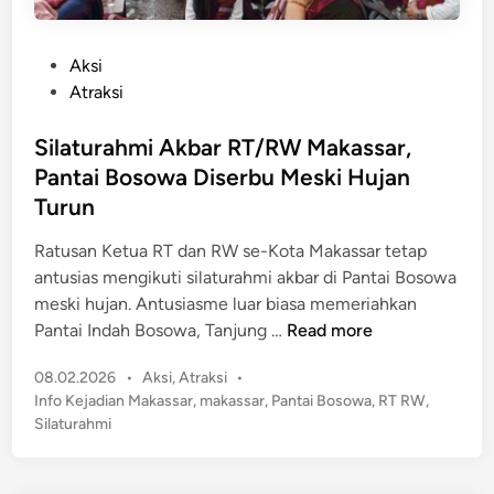
P
Aksi
o
Atraksi
s
t
Silaturahmi Akbar RT/RW Makassar,
e
Pantai Bosowa Diserbu Meski Hujan
d
Turun
i
n
Ratusan Ketua RT dan RW se-Kota Makassar tetap
antusias mengikuti silaturahmi akbar di Pantai Bosowa
meski hujan. Antusiasme luar biasa memeriahkan
S
Pantai Indah Bosowa, Tanjung …
Read more
i
P
08.02.2026
•
Aksi
,
Atraksi
•
l
o
Info Kejadian Makassar
,
makassar
,
Pantai Bosowa
,
RT RW
,
a
s
Silaturahmi
t
t
u
e
r
d