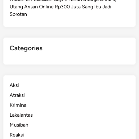
s
Utang Arisan Online Rp300 Juta Sang Ibu Jadi
s
Sorotan
a
r
,
P
a
Categories
n
t
a
i
B
Aksi
o
Atraksi
s
Kriminal
o
w
Lakalantas
a
Musibah
D
Reaksi
i