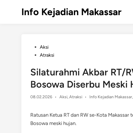
Skip
Info Kejadian Makassar
to
content
Posted
Aksi
in
Atraksi
Silaturahmi Akbar RT/R
Bosowa Diserbu Meski 
Posted
08.02.2026
•
Aksi
,
Atraksi
•
Info Kejadian Makassar
in
Ratusan Ketua RT dan RW se-Kota Makassar tet
Bosowa meski hujan.