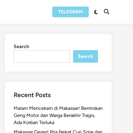
Switch
TELEGRAM
Open
to
Search
dark
mode
Search
Search
Recent Posts
Malam Mencekam di Makassar! Bentrokan
Geng Motor dan Warga Berakhir Tragis,
Ada Korban Terluka
Makassar Geger! Pria Nekat Curi Solar dan