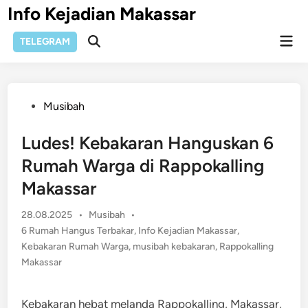
Skip
Info Kejadian Makassar
to
Mai
content
TELEGRAM
Open
Men
Search
Posted
Musibah
in
Ludes! Kebakaran Hanguskan 6
Rumah Warga di Rappokalling
Makassar
Posted
28.08.2025
•
Musibah
•
in
6 Rumah Hangus Terbakar
,
Info Kejadian Makassar
,
Kebakaran Rumah Warga
,
musibah kebakaran
,
Rappokalling
Makassar
​​Kebakaran hebat melanda Rappokalling, Makassar,