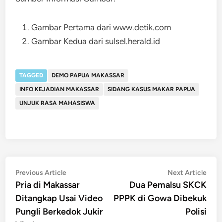
Gambar Pertama dari www.detik.com
Gambar Kedua dari sulsel.herald.id
TAGGED
DEMO PAPUA MAKASSAR
INFO KEJADIAN MAKASSAR
SIDANG KASUS MAKAR PAPUA
UNJUK RASA MAHASISWA
Post
Previous
Nex
Previous Article
Next Article
article:
artic
Pria di Makassar
Dua Pemalsu SKCK
navigation
Ditangkap Usai Video
PPPK di Gowa Dibekuk
Pungli Berkedok Jukir
Polisi