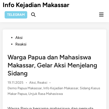
Skip
Info Kejadian Makassar
to
Mai
content
TELEGRAM
Open
Men
Search
Posted
Aksi
in
Reaksi
Warga Papua dan Mahasiswa
Makassar, Gelar Aksi Menjelang
Sidang
Posted
19.11.2025
•
Aksi
,
Reaksi
•
in
Demo Papua Makassar
,
Info Kejadian Makassar
,
Sidang Kasus
Makar Papua
,
Unjuk Rasa Mahasiswa
Warga Papua bersama mahasiswa dan pemuda