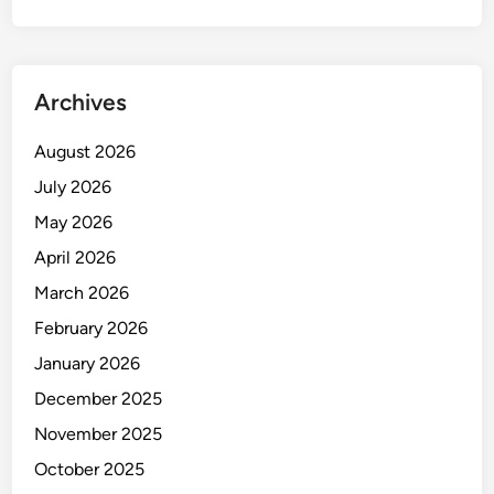
e
l
a
n
Archives
g
S
August 2026
i
July 2026
d
a
May 2026
n
April 2026
g
March 2026
February 2026
January 2026
December 2025
November 2025
October 2025