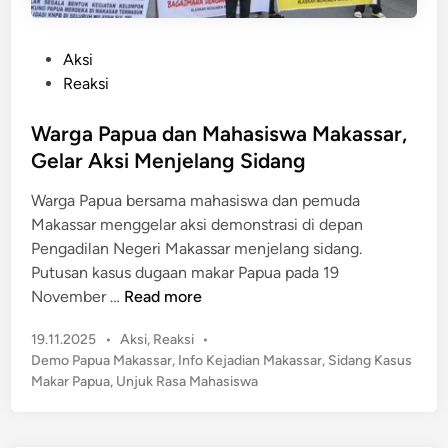
P
Aksi
o
Reaksi
s
t
Warga Papua dan Mahasiswa Makassar,
e
Gelar Aksi Menjelang Sidang
d
Warga Papua bersama mahasiswa dan pemuda
i
Makassar menggelar aksi demonstrasi di depan
n
Pengadilan Negeri Makassar menjelang sidang.
Putusan kasus dugaan makar Papua pada 19
W
November …
Read more
a
P
19.11.2025
•
Aksi
,
Reaksi
•
r
o
Demo Papua Makassar
,
Info Kejadian Makassar
,
Sidang Kasus
g
s
Makar Papua
,
Unjuk Rasa Mahasiswa
a
t
P
e
a
d