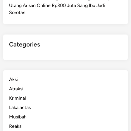
Utang Arisan Online Rp300 Juta Sang Ibu Jadi
s
Sorotan
s
a
r
,
G
Categories
e
l
a
r
A
Aksi
k
Atraksi
s
Kriminal
i
M
Lakalantas
e
Musibah
n
Reaksi
j