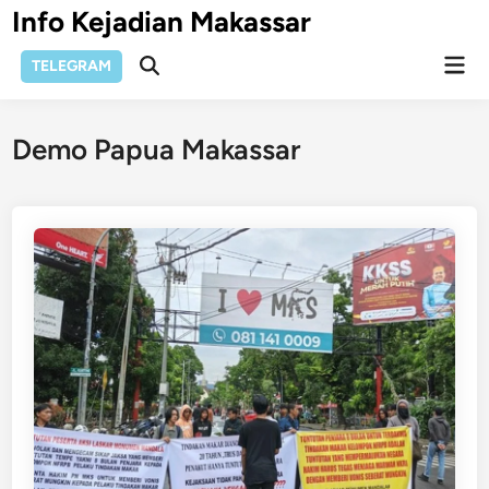
Skip
Info Kejadian Makassar
to
Mai
content
TELEGRAM
Open
Men
Search
Demo Papua Makassar