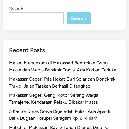
p
i
Search
n
u
a
Search
d
a
n
M
Recent Posts
a
h
Malam Mencekam di Makassar! Bentrokan Geng
a
Motor dan Warga Berakhir Tragis, Ada Korban Terluka
s
Makassar Geger! Pria Nekat Curi Solar dan Dongkrak
i
Truk di Jalan Tarakan Berhasil Ditangkap
s
w
Makassar Geger! Geng Motor Serang Warga
a
Tamajene, Kendaraan Pelaku Dibakar Massa
M
5 Kantor Dinas Gowa Digeledah Polisi, Ada Apa di
a
Balik Dugaan Korupsi Seragam Rp16 Miliar?
k
Heboh di Makassar! Bayi 2 Tahun Diduga Diculik,
a