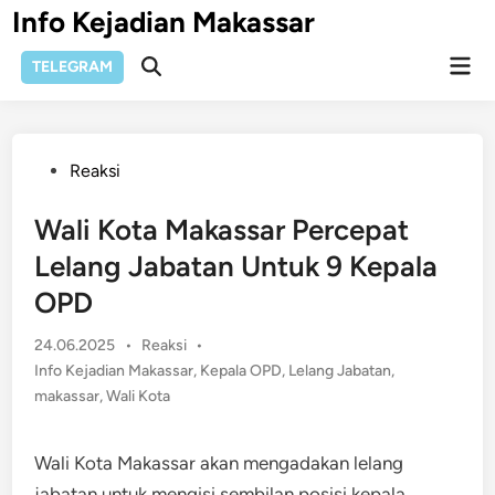
Skip
Info Kejadian Makassar
to
Mai
content
TELEGRAM
Open
Men
Search
Posted
Reaksi
in
Wali Kota Makassar Percepat
Lelang Jabatan Untuk 9 Kepala
OPD
Posted
24.06.2025
•
Reaksi
•
in
Info Kejadian Makassar
,
Kepala OPD
,
Lelang Jabatan
,
makassar
,
Wali Kota
Wali Kota Makassar akan mengadakan lelang
jabatan untuk mengisi sembilan posisi kepala