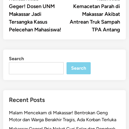
article:
artic
Geger! Dosen UNM
Kemacetan Parah di
navigation
Makassar Jadi
Makassar Akibat
Tersangka Kasus
Antrean Truk Sampah
Pelecehan Mahasiswa!
TPA Antang
Search
Search
Recent Posts
Malam Mencekam di Makassar! Bentrokan Geng
Motor dan Warga Berakhir Tragis, Ada Korban Terluka
Makassar Geger! Pria Nekat Curi Solar dan Dongkrak