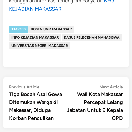
ketinggalan informasi terlengkap hanya di
INFO
KEJADIAN MAKASSAR
.
TAGGED
DOSEN UNM MAKASSAR
INFO KEJADIAN MAKASSAR
KASUS PELECEHAN MAHASISWA
UNIVERSITAS NEGERI MAKASSAR
Post
Previous
Nex
Previous Article
Next Article
article:
artic
Tiga Bocah Asal Gowa
Wali Kota Makassar
navigation
Ditemukan Warga di
Percepat Lelang
Makassar, Diduga
Jabatan Untuk 9 Kepala
Korban Penculikan
OPD