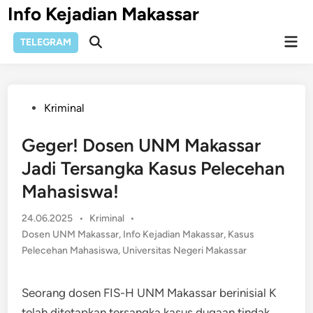
Skip
Info Kejadian Makassar
to
Mai
content
TELEGRAM
Open
Men
Search
Posted
Kriminal
in
Geger! Dosen UNM Makassar
Jadi Tersangka Kasus Pelecehan
Mahasiswa!
Posted
24.06.2025
•
Kriminal
•
in
Dosen UNM Makassar
,
Info Kejadian Makassar
,
Kasus
Pelecehan Mahasiswa
,
Universitas Negeri Makassar
Seorang dosen FIS-H UNM Makassar berinisial K
telah ditetapkan tersangka kasus dugaan tindak