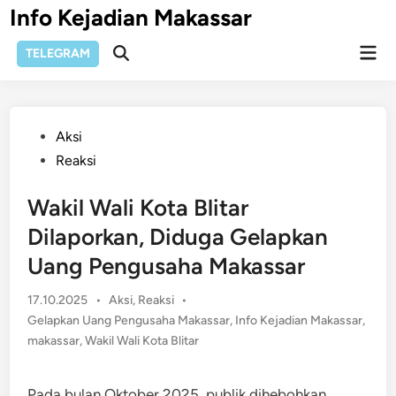
Skip
Info Kejadian Makassar
to
Mai
content
TELEGRAM
Open
Men
Search
Posted
Aksi
in
Reaksi
Wakil Wali Kota Blitar
Dilaporkan, Diduga Gelapkan
Uang Pengusaha Makassar
Posted
17.10.2025
•
Aksi
,
Reaksi
•
in
Gelapkan Uang Pengusaha Makassar
,
Info Kejadian Makassar
,
makassar
,
Wakil Wali Kota Blitar
Pada bulan Oktober 2025, publik dihebohkan