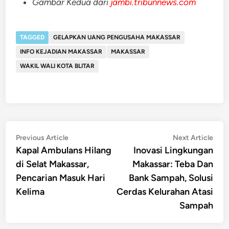
Gambar Kedua dari
jambi.tribunnews.com
TAGGED
GELAPKAN UANG PENGUSAHA MAKASSAR
INFO KEJADIAN MAKASSAR
MAKASSAR
WAKIL WALI KOTA BLITAR
Post
Previous
Nex
Previous Article
Next Article
article:
artic
Kapal Ambulans Hilang
Inovasi Lingkungan
navigation
di Selat Makassar,
Makassar: Teba Dan
Pencarian Masuk Hari
Bank Sampah, Solusi
Kelima
Cerdas Kelurahan Atasi
Sampah