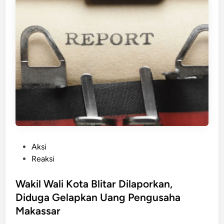
n
i
K
o
t
a
B
l
i
t
a
r
D
P
Aksi
i
o
Reaksi
l
s
a
t
Wakil Wali Kota Blitar Dilaporkan,
p
e
Diduga Gelapkan Uang Pengusaha
o
d
Makassar
r
i
k