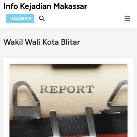
Skip
Info Kejadian Makassar
to
Mai
content
TELEGRAM
Open
Men
Search
Wakil Wali Kota Blitar