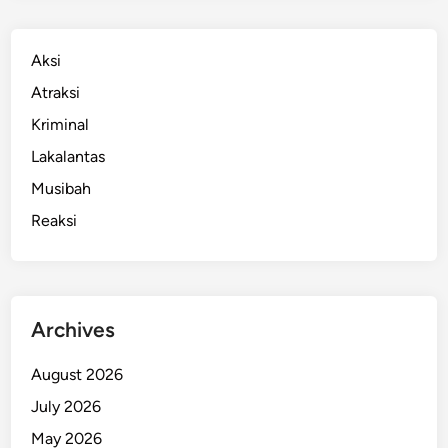
g
a
G
Aksi
e
Atraksi
l
Kriminal
a
p
Lakalantas
k
Musibah
a
Reaksi
n
U
a
n
g
Archives
P
e
August 2026
n
July 2026
g
u
May 2026