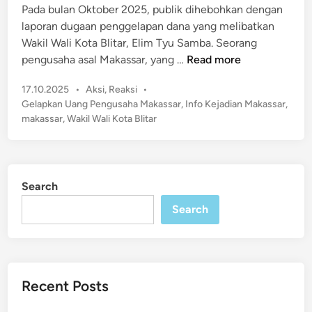
n
Pada bulan Oktober 2025, publik dihebohkan dengan
a
laporan dugaan penggelapan dana yang melibatkan
n
Wakil Wali Kota Blitar, Elim Tyu Samba. Seorang
D
W
pengusaha asal Makassar, yang …
Read more
u
a
g
P
17.10.2025
•
Aksi
,
Reaksi
•
k
a
o
Gelapkan Uang Pengusaha Makassar
,
Info Kejadian Makassar
,
i
a
s
makassar
,
Wakil Wali Kota Blitar
l
t
n
W
e
P
a
d
e
l
i
n
Search
n
i
g
Search
K
g
o
e
t
l
a
a
B
Recent Posts
p
l
a
i