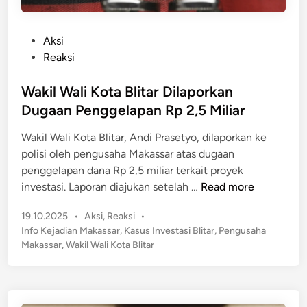
P
Aksi
o
Reaksi
s
t
Wakil Wali Kota Blitar Dilaporkan
e
Dugaan Penggelapan Rp 2,5 Miliar
d
Wakil Wali Kota Blitar, Andi Prasetyo, dilaporkan ke
i
polisi oleh pengusaha Makassar atas dugaan
n
penggelapan dana Rp 2,5 miliar terkait proyek
W
investasi. Laporan diajukan setelah …
Read more
a
P
19.10.2025
•
Aksi
,
Reaksi
•
k
o
Info Kejadian Makassar
,
Kasus Investasi Blitar
,
Pengusaha
i
s
Makassar
,
Wakil Wali Kota Blitar
l
t
W
e
a
d
l
i