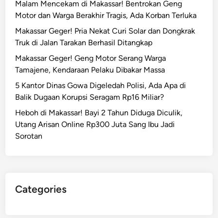
Malam Mencekam di Makassar! Bentrokan Geng
n
t
Motor dan Warga Berakhir Tragis, Ada Korban Terluka
R
a
p
Makassar Geger! Pria Nekat Curi Solar dan Dongkrak
r
2
Truk di Jalan Tarakan Berhasil Ditangkap
D
,
i
Makassar Geger! Geng Motor Serang Warga
5
l
Tamajene, Kendaraan Pelaku Dibakar Massa
M
a
5 Kantor Dinas Gowa Digeledah Polisi, Ada Apa di
i
p
Balik Dugaan Korupsi Seragam Rp16 Miliar?
l
o
i
Heboh di Makassar! Bayi 2 Tahun Diduga Diculik,
r
a
Utang Arisan Online Rp300 Juta Sang Ibu Jadi
k
r
Sorotan
a
n
,
D
i
Categories
d
u