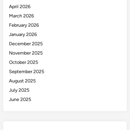
s
April 2026
a
March 2026
h
a
February 2026
M
January 2026
a
December 2025
k
a
November 2025
s
October 2025
s
September 2025
a
r
August 2025
July 2025
June 2025