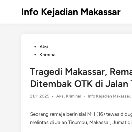
Skip
Info Kejadian Makassar
to
content
Posted
Aksi
in
Kriminal
Tragedi Makassar, Rema
Ditembak OTK di Jalan
Posted
21.11.2025
•
Aksi
,
Kriminal
•
Info Kejadian Makassar
,
in
Seorang remaja berinisial MH (16) tewas didu
melintas di Jalan Tinumbu, Makassar, Jumat din