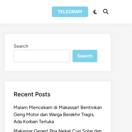
Switch
TELEGRAM
Open
to
Search
dark
mode
Search
Search
Recent Posts
Malam Mencekam di Makassar! Bentrokan
Geng Motor dan Warga Berakhir Tragis,
Ada Korban Terluka
Makassar Geger! Pria Nekat Curi Solar dan