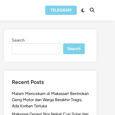
Switch
TELEGRAM
Open
to
Search
dark
mode
Search
Search
Recent Posts
Malam Mencekam di Makassar! Bentrokan
Geng Motor dan Warga Berakhir Tragis,
Ada Korban Terluka
Makassar Geger! Pria Nekat Curi Solar dan