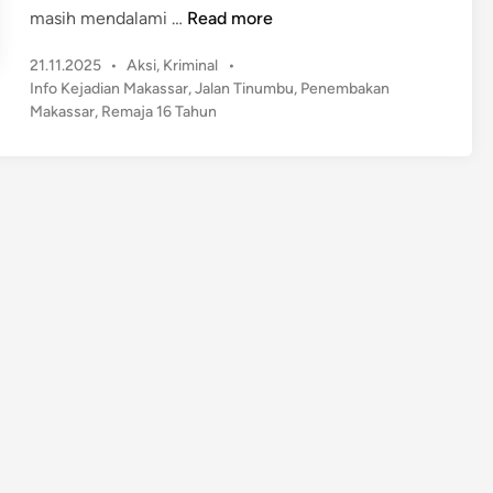
T
masih mendalami …
Read more
r
P
21.11.2025
•
Aksi
,
Kriminal
•
a
o
Info Kejadian Makassar
,
Jalan Tinumbu
,
Penembakan
g
s
Makassar
,
Remaja 16 Tahun
e
t
d
e
i
d
M
i
n
a
k
a
s
s
a
r
,
R
e
m