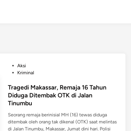
P
Aksi
o
Kriminal
s
t
Tragedi Makassar, Remaja 16 Tahun
e
Diduga Ditembak OTK di Jalan
d
Tinumbu
i
n
Seorang remaja berinisial MH (16) tewas diduga
ditembak oleh orang tak dikenal (OTK) saat melintas
di Jalan Tinumbu, Makassar, Jumat dini hari. Polisi