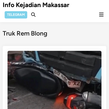
Skip
Info Kejadian Makassar
to
Mai
content
TELEGRAM
Open
Men
Search
Truk Rem Blong