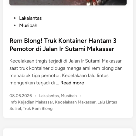
P
Lakalantas
o
Musibah
s
t
Rem Blong! Truk Kontainer Hantam 3
e
Pemotor di Jalan Ir Sutami Makassar
d
Kecelakaan tragis terjadi di Jalan Ir Sutami Makassar
i
saat truk kontainer diduga mengalami rem blong dan
n
menabrak tiga pemotor. Kecelakaan lalu lintas
R
mengerikan terjadi di …
Read more
e
P
08.05.2026
•
Lakalantas
,
Musibah
•
m
o
Info Kejadian Makassar
,
Kecelakaan Makassar
,
Lalu Lintas
B
s
Sulsel
,
Truk Rem Blong
l
t
o
e
n
d
g
i