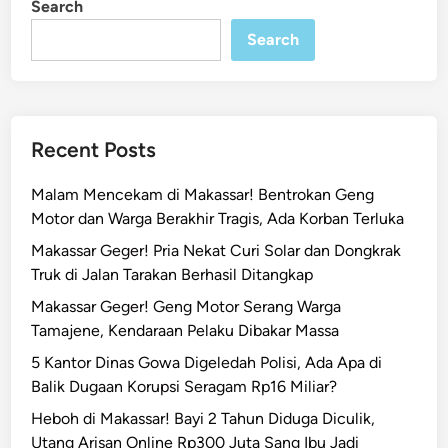
Search
n
!
T
Search
r
u
k
K
Recent Posts
o
n
Malam Mencekam di Makassar! Bentrokan Geng
t
Motor dan Warga Berakhir Tragis, Ada Korban Terluka
a
Makassar Geger! Pria Nekat Curi Solar dan Dongkrak
i
Truk di Jalan Tarakan Berhasil Ditangkap
n
e
Makassar Geger! Geng Motor Serang Warga
r
Tamajene, Kendaraan Pelaku Dibakar Massa
H
5 Kantor Dinas Gowa Digeledah Polisi, Ada Apa di
a
Balik Dugaan Korupsi Seragam Rp16 Miliar?
n
Heboh di Makassar! Bayi 2 Tahun Diduga Diculik,
t
Utang Arisan Online Rp300 Juta Sang Ibu Jadi
a