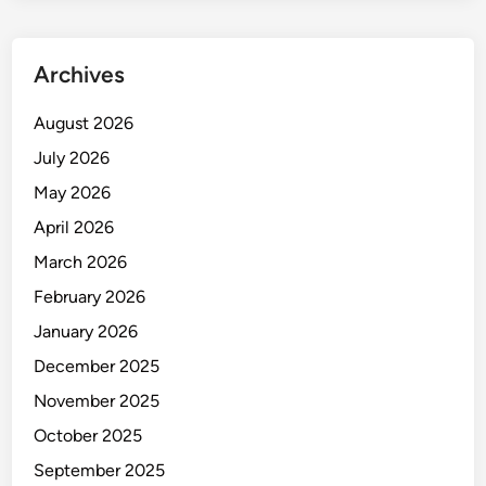
S
u
t
Archives
a
m
August 2026
i
July 2026
M
a
May 2026
k
April 2026
a
March 2026
s
s
February 2026
a
January 2026
r
December 2025
November 2025
October 2025
September 2025