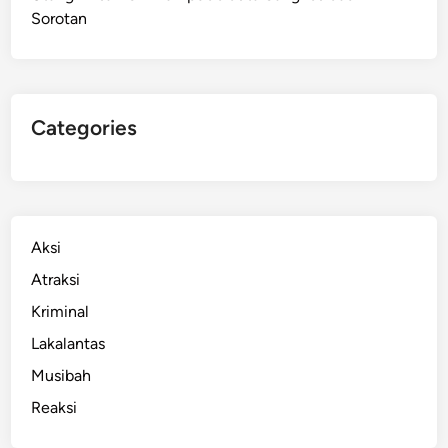
Sorotan
m
3
P
e
m
Categories
o
t
o
r
d
Aksi
i
Atraksi
J
Kriminal
a
l
Lakalantas
a
Musibah
n
Reaksi
I
r