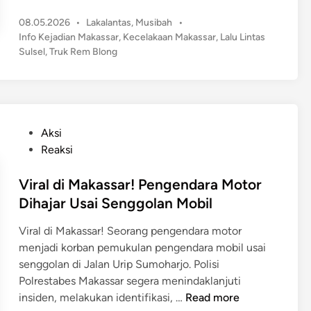
e
P
08.05.2026
•
Lakalantas
,
Musibah
•
m
o
Info Kejadian Makassar
,
Kecelakaan Makassar
,
Lalu Lintas
B
s
Sulsel
,
Truk Rem Blong
l
t
o
e
n
d
g
i
n
!
P
Aksi
T
o
Reaksi
r
s
u
t
Viral di Makassar! Pengendara Motor
k
e
Dihajar Usai Senggolan Mobil
K
d
o
Viral di Makassar! Seorang pengendara motor
i
n
menjadi korban pemukulan pengendara mobil usai
n
t
senggolan di Jalan Urip Sumoharjo. Polisi
a
Polrestabes Makassar segera menindaklanjuti
i
V
insiden, melakukan identifikasi, …
Read more
n