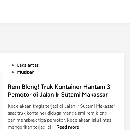
P
Lakalantas
o
Musibah
s
t
Rem Blong! Truk Kontainer Hantam 3
e
Pemotor di Jalan Ir Sutami Makassar
d
Kecelakaan tragis terjadi di Jalan Ir Sutami Makassar
i
saat truk kontainer diduga mengalami rem blong
n
dan menabrak tiga pemotor. Kecelakaan lalu lintas
R
mengerikan terjadi di …
Read more