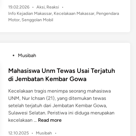
i
e
P
19.02.2026
•
Aksi
,
Reaksi
•
r
o
r
Info Kejadian Makassar
,
Kecelakaan Makassar
,
Pengendara
a
s
Motor
,
Senggolan Mobil
H
l
t
a
d
e
n
i
d
t
M
i
a
n
a
P
Musibah
m
k
o
3
a
s
Mahasiswa Unm Tewas Usai Terjatuh
P
s
t
di Jembatan Kembar Gowa
e
s
e
m
a
Kecelakaan tragis menimpa seorang mahasiswa
d
o
r
UNM, Nur Ichsan (21), yang ditemukan tewas
i
t
!
setelah terjatuh dari Jembatan Kembar Gowa,
n
o
P
Sulawesi Selatan. Peristiwa ini diduga merupakan
r
e
M
kecelakaan …
Read more
d
n
a
i
g
P
12.10.2025
•
Musibah
•
h