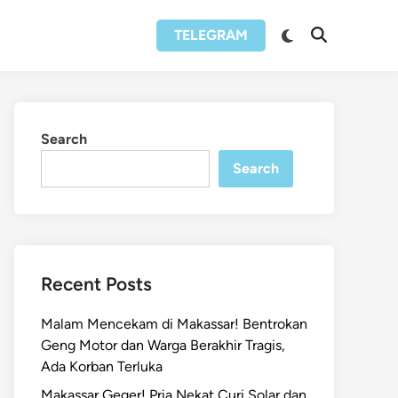
Switch
TELEGRAM
Open
to
Search
dark
mode
Search
Search
Recent Posts
Malam Mencekam di Makassar! Bentrokan
Geng Motor dan Warga Berakhir Tragis,
Ada Korban Terluka
Makassar Geger! Pria Nekat Curi Solar dan