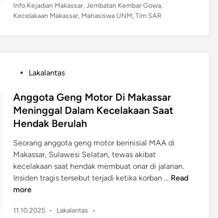
J
o
e
Info Kejadian Makassar
,
Jembatan Kembar Gowa
,
a
a
s
Kecelakaan Makassar
,
Mahasiswa UNM
,
Tim SAR
n
s
l
t
d
i
e
a
a
s
d
n
r
w
i
I
a
n
a
P
r
Lakalantas
M
U
o
S
o
n
s
Anggota Geng Motor Di Makassar
u
t
m
t
t
Meninggal Dalam Kecelakaan Saat
o
T
e
a
Hendak Berulah
r
e
d
m
D
w
i
i
Seorang anggota geng motor berinisial MAA di
i
a
n
M
Makassar, Sulawesi Selatan, tewas akibat
h
s
a
kecelakaan saat hendak membuat onar di jalanan.
a
U
k
A
Insiden tragis tersebut terjadi ketika korban …
Read
j
s
a
n
more
a
a
s
g
r
i
P
11.10.2025
•
Lakalantas
•
s
g
U