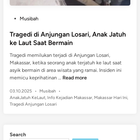
P
Musibah
o
s
Tragedi di Anjungan Losari, Anak Jatuh
t
ke Laut Saat Bermain
e
Tragedi memilukan terjadi di Anjungan Losari,
d
Makassar, ketika seorang anak terjatuh ke laut saat
i
asyik bermain di area wisata yang ramai. Insiden ini
n
T
memicu keprihatinan …
Read more
r
P
03.10.2025
•
Musibah
•
a
o
AnakJatuh KeLaut
,
Info Kejadian Makassar
,
Makassar Hari Ini
,
g
s
Tragedi Anjungan Losari
e
t
d
e
i
d
d
i
Search
n
i