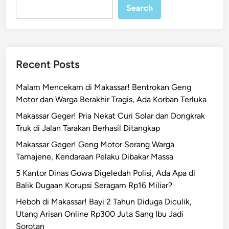
A
Search
n
j
u
n
Recent Posts
g
a
Malam Mencekam di Makassar! Bentrokan Geng
n
Motor dan Warga Berakhir Tragis, Ada Korban Terluka
L
Makassar Geger! Pria Nekat Curi Solar dan Dongkrak
o
Truk di Jalan Tarakan Berhasil Ditangkap
s
a
Makassar Geger! Geng Motor Serang Warga
r
Tamajene, Kendaraan Pelaku Dibakar Massa
i
5 Kantor Dinas Gowa Digeledah Polisi, Ada Apa di
,
Balik Dugaan Korupsi Seragam Rp16 Miliar?
A
Heboh di Makassar! Bayi 2 Tahun Diduga Diculik,
n
Utang Arisan Online Rp300 Juta Sang Ibu Jadi
a
Sorotan
k