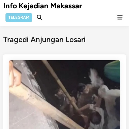
Skip
Info Kejadian Makassar
to
Mai
content
TELEGRAM
Open
Men
Search
Tragedi Anjungan Losari