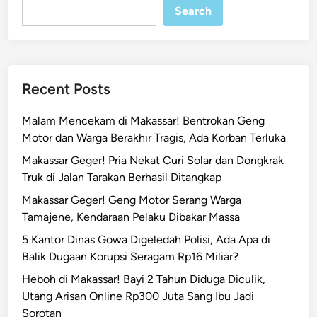
A
Search
n
j
u
n
Recent Posts
g
a
Malam Mencekam di Makassar! Bentrokan Geng
n
Motor dan Warga Berakhir Tragis, Ada Korban Terluka
L
Makassar Geger! Pria Nekat Curi Solar dan Dongkrak
o
Truk di Jalan Tarakan Berhasil Ditangkap
s
a
Makassar Geger! Geng Motor Serang Warga
r
Tamajene, Kendaraan Pelaku Dibakar Massa
i
5 Kantor Dinas Gowa Digeledah Polisi, Ada Apa di
,
Balik Dugaan Korupsi Seragam Rp16 Miliar?
A
Heboh di Makassar! Bayi 2 Tahun Diduga Diculik,
n
Utang Arisan Online Rp300 Juta Sang Ibu Jadi
a
Sorotan
k