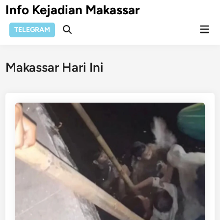
Skip
Info Kejadian Makassar
to
Mai
content
TELEGRAM
Open
Men
Search
Makassar Hari Ini