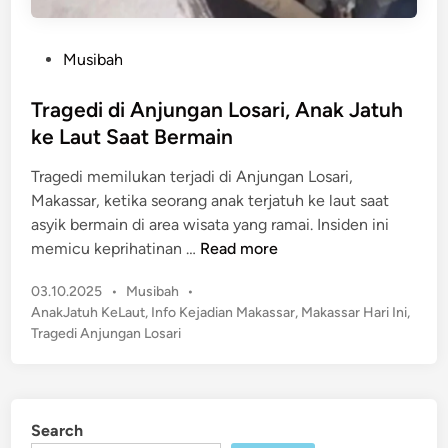
P
Musibah
o
s
Tragedi di Anjungan Losari, Anak Jatuh
t
ke Laut Saat Bermain
e
Tragedi memilukan terjadi di Anjungan Losari,
d
Makassar, ketika seorang anak terjatuh ke laut saat
i
asyik bermain di area wisata yang ramai. Insiden ini
n
T
memicu keprihatinan …
Read more
r
P
03.10.2025
•
Musibah
•
a
o
AnakJatuh KeLaut
,
Info Kejadian Makassar
,
Makassar Hari Ini
,
g
s
Tragedi Anjungan Losari
e
t
d
e
i
d
d
i
Search
n
i