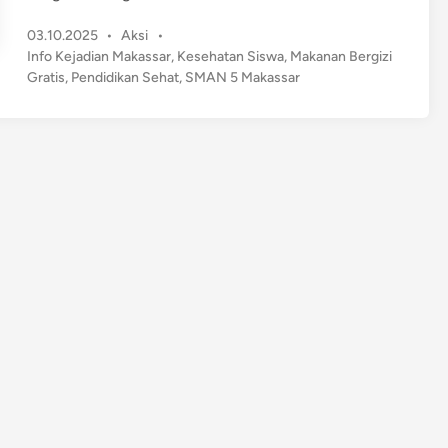
o
P
03.10.2025
•
Aksi
•
l
o
Info Kejadian Makassar
,
Kesehatan Siswa
,
Makanan Bergizi
a
s
Gratis
,
Pendidikan Sehat
,
SMAN 5 Makassar
b
t
o
e
r
d
a
i
n
s
i
S
M
A
N
5
M
a
k
a
s