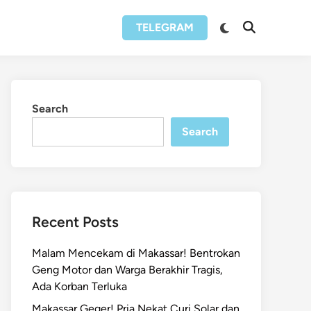
Switch
TELEGRAM
Open
to
Search
dark
mode
Search
Search
Recent Posts
Malam Mencekam di Makassar! Bentrokan
Geng Motor dan Warga Berakhir Tragis,
Ada Korban Terluka
Makassar Geger! Pria Nekat Curi Solar dan