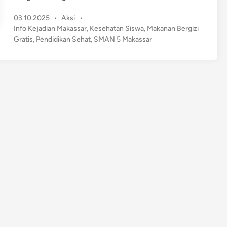
o
P
03.10.2025
•
Aksi
•
l
o
Info Kejadian Makassar
,
Kesehatan Siswa
,
Makanan Bergizi
a
s
Gratis
,
Pendidikan Sehat
,
SMAN 5 Makassar
b
t
o
e
r
d
a
i
n
s
i
S
M
A
N
5
M
a
k
a
s