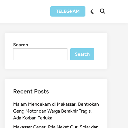
Switch
TELEGRAM
Open
to
Search
dark
mode
Search
Search
Recent Posts
Malam Mencekam di Makassar! Bentrokan
Geng Motor dan Warga Berakhir Tragis,
Ada Korban Terluka
Makassar Geger! Pria Nekat Curi Solar dan