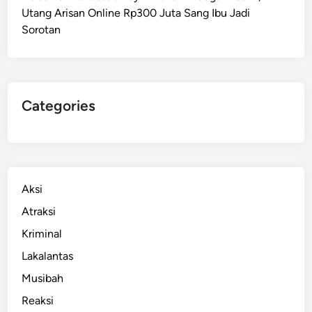
Utang Arisan Online Rp300 Juta Sang Ibu Jadi
3
Sorotan
P
e
n
c
u
Categories
r
i
d
i
S
Aksi
u
Atraksi
d
Kriminal
i
a
Lakalantas
n
Musibah
g
Reaksi
M