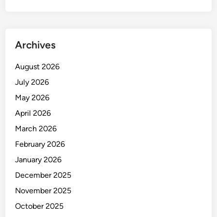
a
k
a
s
Archives
s
a
August 2026
r
July 2026
D
i
May 2026
t
April 2026
a
March 2026
n
g
February 2026
k
January 2026
a
December 2025
p
!
November 2025
October 2025