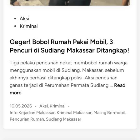
P
Aksi
o
Kriminal
s
t
Geger! Bobol Rumah Pakai Mobil, 3
e
Pencuri di Sudiang Makassar Ditangkap!
d
Tiga pelaku pencurian nekat membobol rumah warga
i
menggunakan mobil di Sudiang, Makassar, sebelum
n
akhirnya berhasil ditangkap polisi. Aksi pencurian
G
ganas terjadi di Perumahan Permata Sudiang …
Read
e
more
g
P
10.05.2026
•
Aksi
,
Kriminal
•
e
o
Info Kejadian Makassar
,
Kriminal Makassar
,
Maling Bermobil
,
r
s
Pencurian Rumah
,
Sudiang Makassar
!
t
B
e
o
d