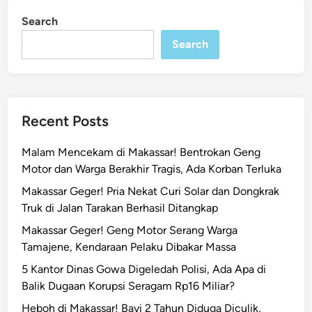
b
i
Search
n
o
Search
l
R
u
m
a
Recent Posts
h
P
Malam Mencekam di Makassar! Bentrokan Geng
a
Motor dan Warga Berakhir Tragis, Ada Korban Terluka
k
Makassar Geger! Pria Nekat Curi Solar dan Dongkrak
a
Truk di Jalan Tarakan Berhasil Ditangkap
i
M
Makassar Geger! Geng Motor Serang Warga
o
Tamajene, Kendaraan Pelaku Dibakar Massa
b
5 Kantor Dinas Gowa Digeledah Polisi, Ada Apa di
i
Balik Dugaan Korupsi Seragam Rp16 Miliar?
l
Heboh di Makassar! Bayi 2 Tahun Diduga Diculik,
,