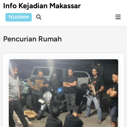
Skip
Info Kejadian Makassar
to
Mai
content
TELEGRAM
Open
Men
Search
Pencurian Rumah